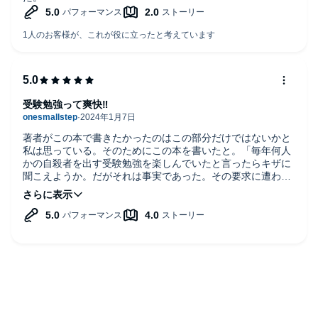
受験勉強って爽快‼︎
著者がこの本で書きたかったのはこの部分だけではないかと
私は思っている。そのためにこの本を書いたと。「毎年何人
かの自殺者を出す受験勉強を楽しんでいたと言ったらキザに
聞こえようか。だがそれは事実であった。その要求に遭わせ
て頭脳を訓練することそれは体操の選手が味わうであろうよ
うな爽快さを私に味あわせた。内容が何であれ私は私の若い
頭脳が機械のように性格に動作するそのことを楽しんだ」。
そしてもう一つ、今の大学生には信じられないかも知れない
が当時は資本主義の時代は終わりその後には全ての人間が平
等な理想の社会である共産主義の時代がやってくると信じて
いた学生が数多くいたんだということを思い出させた。