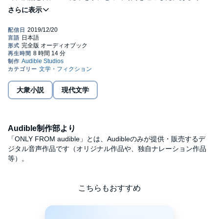
背表紙だけを眺めながら、三十分、一時間と立ち尽した。そうい
う時、私は題名を読むよりは、むしろ、変色した紙や色あせた文
字、手ずれやしみ、あるいはその本の持つ陰影といったもの、を
見ていたのだった。（本文より）
憂鬱ななかにも若々しい1960年代の大学の青春を描いた、この時
代を象徴する歴史的青春小説。
©柴田 翔 (P)2019 Audible, Inc.
大衆小説
現代文学
Audible制作部より
「ONLY FROM audible」とは、Audibleのみが提供・販売するデ
ジタル音声作品です（オリジナル作品や、独自ナレーション作品
等）。
こちらもおすすめ