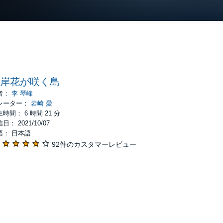
岸花が咲く島
者：
李 琴峰
レーター：
岩崎 愛
時間： 6 時間 21 分
日： 2021/10/07
語： 日本語
92件のカスタマーレビュー