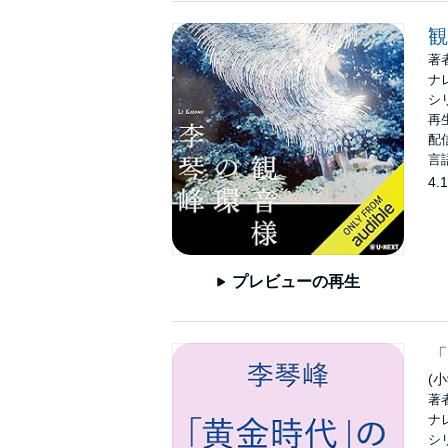
観
著
ナ
シ
再生
配信
言
4.1
プレビューの再生
「
(
著
ナ
シ