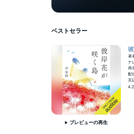
ベストセラー
彼
著
ナ
再生
配信
言
4.2
プレビューの再生