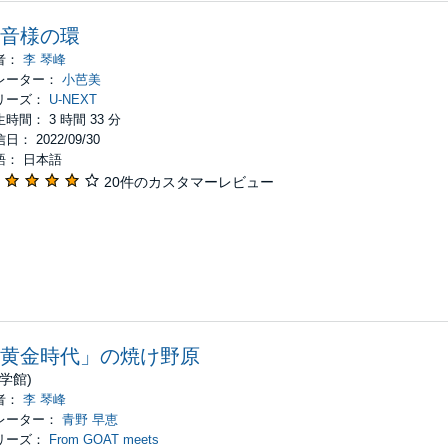
音様の環
者：
李 琴峰
レーター：
小芭美
リーズ：
U-NEXT
時間： 3 時間 33 分
日： 2022/09/30
語： 日本語
20件のカスタマーレビュー
黄金時代」の焼け野原
小学館)
者：
李 琴峰
レーター：
青野 早恵
リーズ：
From GOAT meets