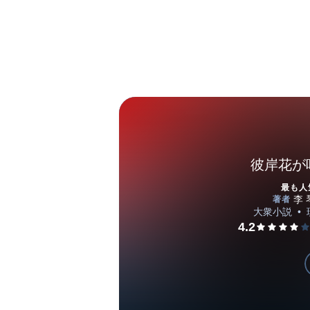
彼岸花が
最も人