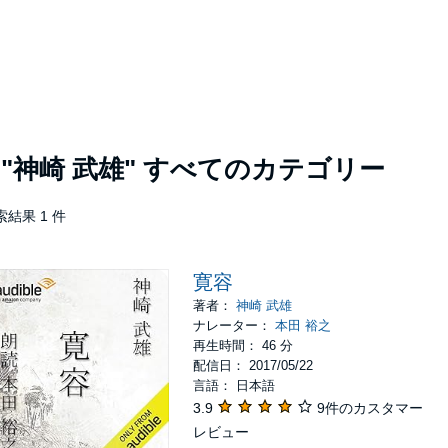
者
"神崎 武雄"
すべてのカテゴリー
索結果 1 件
寛容
著者：
神崎 武雄
ナレーター：
本田 裕之
再生時間： 46 分
配信日： 2017/05/22
言語： 日本語
3.9
9件のカスタマー
レビュー