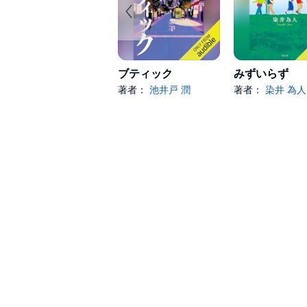
ブティック
みずいらず
著者：
池井戸 潤
著者：
染井 為人