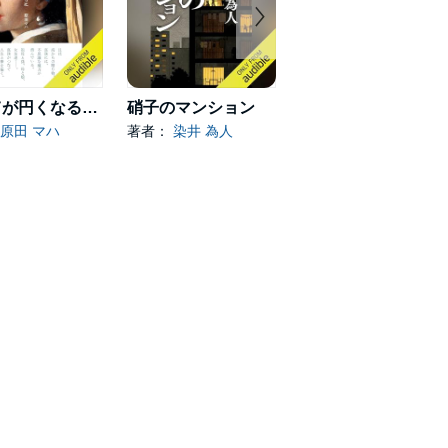
すべてが円くなるように
硝子のマンション
ひと
原田 マハ
著者：
染井 為人
著者：
小野寺 史宜