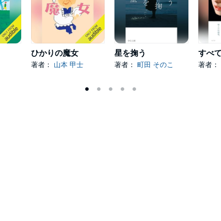
ひかりの魔女
星を掬う
著者：
山本 甲士
著者：
町田 そのこ
著者：