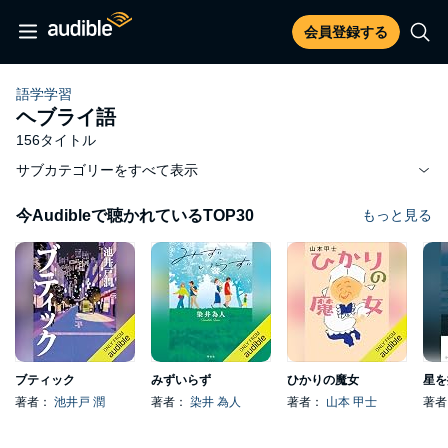
会員登録する
語学学習
ヘブライ語
156タイトル
サブカテゴリーをすべて表示
今Audibleで聴かれているTOP30
もっと見る
ブティック
みずいらず
ひかりの魔女
星を
著者：
池井戸 潤
著者：
染井 為人
著者：
山本 甲士
著