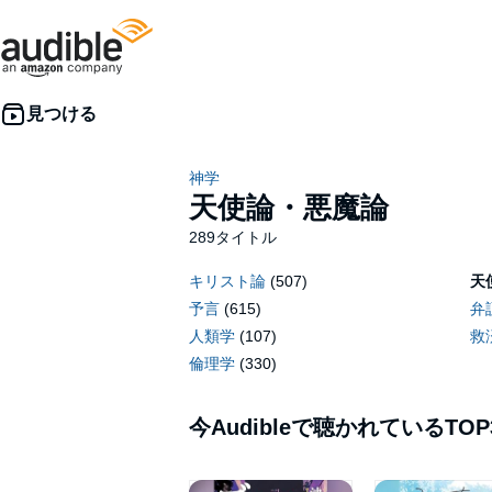
神学
天使論・悪魔論
289タイトル
キリスト論
(507)
天
予言
(615)
弁
人類学
(107)
救
倫理学
(330)
今Audibleで聴かれているTOP