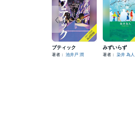
ブティック
みずいらず
著者：
池井戸 潤
著者：
染井 為人