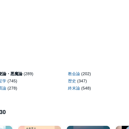
使論・悪魔論
(289)
教会論
(202)
証学
(745)
歴史
(347)
済論
(278)
終末論
(548)
30