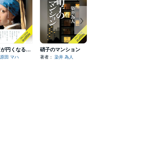
すべてが円くなるように
硝子のマンション
ひと
原田 マハ
著者：
染井 為人
著者：
小野寺 史宜