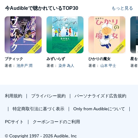
今Audibleで聴かれているTOP30
もっと見る
ブティック
みずいらず
ひかりの魔女
星を
著者：
池井戸 潤
著者：
染井 為人
著者：
山本 甲士
著
利用規約
プライバシー規約
パーソナライズド広告規約
特定商取引法に基づく表示
Only from Audibleについて
PCサイト
クーポンコードのご利用
© Copyright 1997 - 2026 Audible, Inc