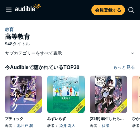
会員登録する
教育
高等教育
948タイトル
サブカテゴリーをすべて表示
今Audibleで聴かれているTOP30
もっと見る
ブティック
みずいらず
[21巻] 転生したらスライムだった件 21
ひか
著者：
池井戸 潤
著者：
染井 為人
著者：
伏瀬
著