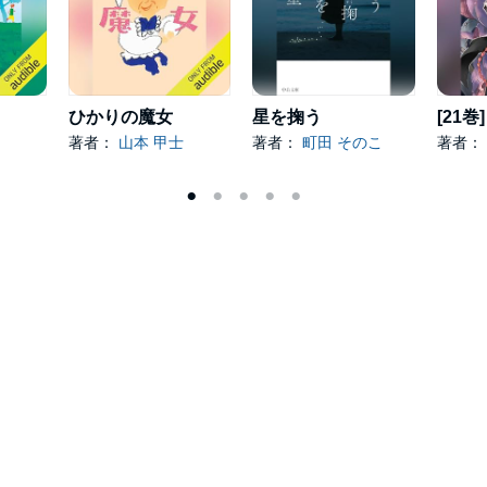
ひかりの魔女
星を掬う
著者：
山本 甲士
著者：
町田 そのこ
著者：