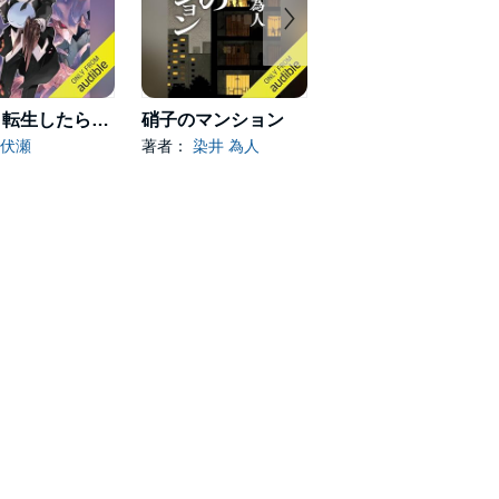
[21巻] 転生したらスライムだった件 21
硝子のマンション
すべてが円くなるように
伏瀬
著者：
染井 為人
著者：
原田 マハ