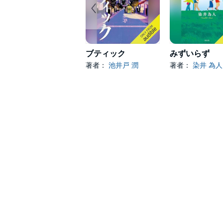
ブティック
みずいらず
著者：
池井戸 潤
著者：
染井 為人