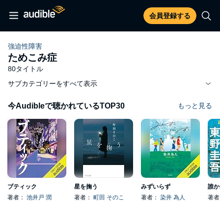
会員登録する
強迫性障害
ためこみ症
80タイトル
サブカテゴリーをすべて表示
今Audibleで聴かれているTOP30
もっと見る
ブティック
星を掬う
みずいらず
誰か
著者：
池井戸 潤
著者：
町田 そのこ
著者：
染井 為人
著