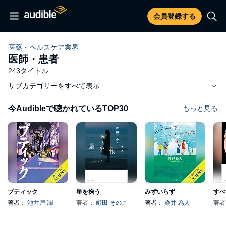
会員登録する
医薬・ヘルスケア業界
医師・患者
243タイトル
サブカテゴリーをすべて表示
今Audibleで聴かれているTOP30
もっと見る
ブティック
星を掬う
みずいらず
著者：
池井戸 潤
著者：
町田 そのこ
著者：
染井 為人
著