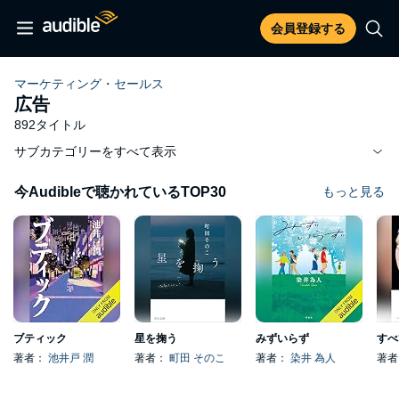
会員登録する
マーケティング・セールス
広告
892タイトル
サブカテゴリーをすべて表示
今Audibleで聴かれているTOP30
もっと見る
ブティック
星を掬う
みずいらず
著者：
池井戸 潤
著者：
町田 そのこ
著者：
染井 為人
著