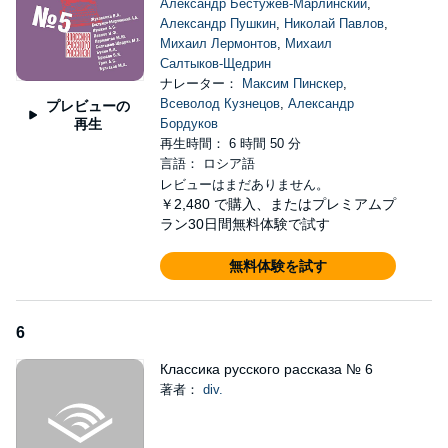
Александр Бестужев-Марлинский
,
Александр Пушкин
,
Николай Павлов
,
Михаил Лермонтов
,
Михаил
Салтыков-Щедрин
ナレーター：
Максим Пинскер
,
Всеволод Кузнецов
,
Александр
プレビューの
再生
Бордуков
再生時間： 6 時間 50 分
言語： ロシア語
レビューはまだありません。
￥2,480
で購入、またはプレミアムプ
ラン30日間無料体験で試す
無料体験を試す
6
Классика русского рассказа № 6
著者：
div.