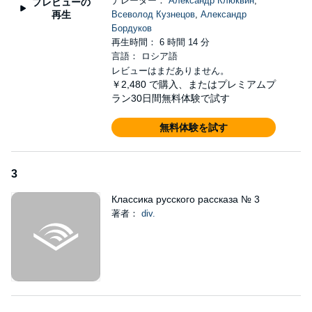
ナレーター：
Александр Клюквин
,
プレビューの
"Состязание" - произведение известного прозаика,
再生
Всеволод Кузнецов
,
Александр
литературоведа и критика Викентия Викентьевича
Бордуков
Вересаева, рассказывающее о поисках скрытой, вечной,
再生時間： 6 時間 14 分
покоряющей Красоты.
言語： ロシア語
"Пещера" - рассказ самобытного русского писателя
レビューはまだありません。
Евгения Ивановича Замятина, в котором автор
￥2,480
で購入、またはプレミアムプ
сравнивает эпоху военного коммунизма с
ラン30日間無料体験で試す
доисторическим, пещерным периодом развития
человечества.
無料体験を試す
©2005 ИП Воробьев В.А.; ИД СОЮЗ (P)2005 ИП Воробьев
В.А.; ИД СОЮЗ
3
Классика русского рассказа № 3
著者：
div.