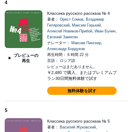
4
Классика русского рассказа № 4
著者：
Орест Сомов
,
Владимир
Гиляровский
,
Максим Горький
,
Алексей Новиков-Прибой
,
Иван Бунин
,
Евгений Замятин
ナレーター：
Максим Пинскер
,
Александр Бордуков
再生時間： 6 時間 22 分
プレビューの
再生
言語： ロシア語
レビューはまだありません。
￥2,480
で購入、またはプレミアムプ
ラン30日間無料体験で試す
無料体験を試す
5
Классика русского рассказа № 5
著者：
Василий Жуковский
,