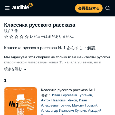
会員登録する
Классика русского рассказа
現在7 冊
レビューはまだありません。
Классика русского рассказа № 1 あらすじ・解説
Мы адресуем этот сборник не только всем ценителям русской
классической литературы конца 19 начала 20 веков, но и
учащимся общеобразовательных школ, гимназий и лицеев.
続きを読む
Надеемся, что эти рассказы в прочтении популярных актеров
театра и кино позволят вам не только лучше узнать русскую
1
классическую литературу, но, и помогут в изучении
программы школьного и внеклассного чтения.
Классика русского рассказа № 1
著者：
Иван Сергеевич Тургенев
,
В сборник вошли:
Антон Павлович Чехов
,
Иван
"Песнь торжествующей любви" - одна из поздних
Алексеевич Бунин
,
Максим Горький
,
повестей Ивана Сергеевича Тургенева,
Александр Иванович Куприн
,
Аркадий