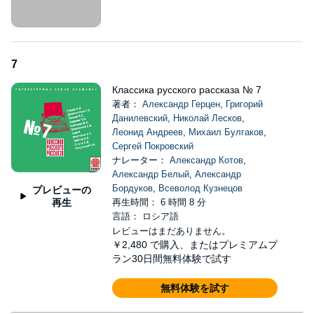
7
Классика русского рассказа № 7
著者：
Александр Герцен
,
Григорий
Данилевский
,
Николай Лесков
,
Леонид Андреев
,
Михаил Булгаков
,
Сергей Покровский
ナレーター：
Александр Котов
,
Александр Белый
,
Александр
Бордуков
,
Всеволод Кузнецов
プレビューの
再生
再生時間： 6 時間 8 分
言語： ロシア語
レビューはまだありません。
￥2,480
で購入、またはプレミアムプ
ラン30日間無料体験で試す
無料体験を試す