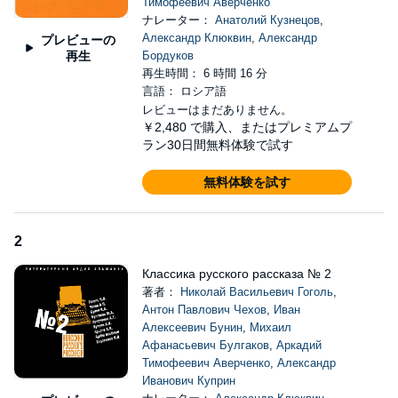
рассказывающая о дружбе, любви и слабости человека,
Тимофеевич Аверченко
подвластного игре неведомых сил и страстей,
ナレーター：
Анатолий Кузнецов
,
приблизивших его к краю небытия.
Александр Клюквин
,
Александр
プレビューの
"Лошадиная фамилия", "Каштанка", "Хамелеон" -
再生
Бордуков
знаменитые рассказы Антона Павловича Чехова,
再生時間： 6 時間 16 分
тонкого психолога и мастера подтекста, своеобразно
言語： ロシア語
сочетающего в своих произведениях воедино юмор,
レビューはまだありません。
лиризм и трагедию.
￥2,480
で購入、またはプレミアムプ
"Танька", "Лапти", "Антоновские яблоки" - рассказы
ラン30日間無料体験で試す
Ивана Алексеевича Бунина, одного из величайших
мастеров новеллы, развивающего в своих
無料体験を試す
произведениях лучшие традиции русского классического
реализма.
"Отшельник" - рассказ Максима Горького, главный герой
2
которого призывает к всеобщей любви и жалости к
людям.
Классика русского рассказа № 2
"Леночка" - блистательная повесть Александра
著者：
Николай Васильевич Гоголь
,
Ивановича Куприна о всепоглощающей, но очень
Антон Павлович Чехов
,
Иван
хрупкой и незащищенной любви.
Алексеевич Бунин
,
Михаил
"Яд", "Жена" - сатирические рассказы Аркадия
Афанасьевич Булгаков
,
Аркадий
Тимофеевича Аверченко, высмеивающие пошлость и
Тимофеевич Аверченко
,
Александр
меркантильность мыслей, эмоций, поступков
Иванович Куприн
"творческой интеллигенции".