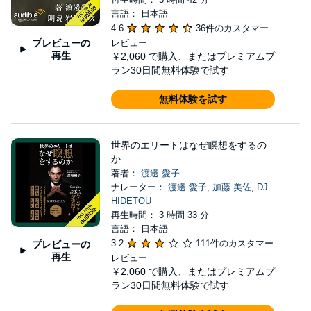
年に開講した「原初音瞑想講座オンライン(DVD)
言語： 日本語
版」も含めて総受講者数は4000人を超える。 著書
4.6
36件のカスタマー
に『マンガで実践！富と成功をもたらす7つの法
プレビューの
レビュー
再生
￥2,060
で購入、またはプレミアムプ
則』『マンガで実践！世界のハイパフォーマーがや
ラン30日間無料体験で試す
っている「最強の瞑想法」』（大和出版）『運のよ
さは瞑想でつくる』（PHP研究所）『世界のエリー
無料体験を試す
トはなぜ瞑想をするのか』（フォレスト出版）が、
また、チョプラ氏の著作の翻訳ならびに監訳に『富
世界のエリートはなぜ瞑想をするの
と成功をもたらす7つの法則』（角川文庫）『チョ
か
著者：
渡邊 愛子
プラ博士のリーダーシップ7つの法則』（大和出
ナレーター：
渡邊 愛子
,
加藤 美佐
,
DJ
版）『宇宙のパワーと自由にアクセスする方法』
HIDETOU
（理論編/実践編）『あなたの年齢は「意識」で決
再生時間： 3 時間 33 分
言語： 日本語
まる』『あなたの運命は「意識」で変わる』『あな
3.2
111件のカスタマー
プレビューの
たは「意識」で癒される』『宇宙はすべてあなたに
再生
レビュー
￥2,060
で購入、またはプレミアムプ
味方する』『宇宙のパワーであなたの心と体はよみ
ラン30日間無料体験で試す
がえる』（以上フォレスト出版）等がある。 株式