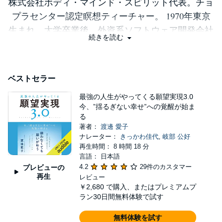
株式会社ボディ・マインド・スピリット代表。チョ
プラセンター認定瞑想ティーチャー。 1970年東京
生まれ。大学卒業後、外資系ソフトウェア開発会社
続きを読む
にエグゼクティブ・セクレタリーとして入社。1年
後にプロジェクトマネージャーとしてマイクロソフ
トやアップル社とのOEMビジネス窓口を担当し、そ
ベストセラー
の１年後には製品担当者、2年後には販促も手がけ
最強の人生がやってくる願望実現3.0
る製品マーケティング・マネージャーとなり、アメ
今、”揺るぎない幸せ”への覚醒が始ま
リカのインターネット配信システムを日本語化して
る
NTTや大手流通会社とのビジネス連携に成功。 イン
著者：
渡邊 愛子
ナレーター：
きっかわ佳代
,
岐部 公好
ターネットセキュリティ会社のトレンドマイクロ社
再生時間： 8 時間 18 分
の社長夫妻と出会ったことから社内にウェブ・マー
言語： 日本語
ケティングを導入するプロデューサーとして同社に
4.2
29件のカスタマー
プレビューの
再生
レビュー
転職。ウェブ制作のチームが急ピッチで増え、入社
￥2,680
で購入、またはプレミアムプ
1年後には課長、2年後には部長代行となる。3年後
ラン30日間無料体験で試す
には社内のあらゆる業務設計からシステム構築まで
無料体験を試す