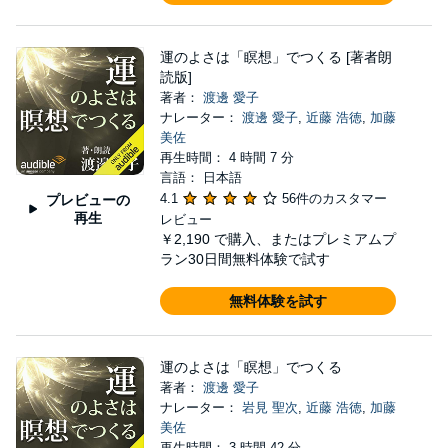
を手がける20名規模のビジネスプロセス部に成長
し、ディレクターに就任。7年間で50～60のシステ
ムをリリースし、最後は海外26拠点で利用する
運のよさは「瞑想」でつくる [著者朗
読版]
CRM（顧客管理）システムの導入プロジェクトで世
著者：
渡邊 愛子
界中をまわる。アメリカ西海岸への出張中にサンデ
ナレーター：
渡邊 愛子
,
近藤 浩徳
,
加藤
美佐
ィエゴにあるチョプラセンターを訪れたことから瞑
再生時間： 4 時間 7 分
想に出合い、その後世界的なスピリチュアルメンタ
言語： 日本語
ーであるディーパック・チョプラ氏との交流が始ま
4.1
56件のカスタマー
プレビューの
再生
レビュー
る。 「真の健康を伝えたい」というインスピレー
￥2,190
で購入、またはプレミアムプ
ションから2006年に起業。各種セラピーを提供する
ラン30日間無料体験で試す
サロンを運営しながら、チョプラ氏の日本窓口をつ
無料体験を試す
とめ、３度の来日セミナーの主催、書籍翻訳や監
修、映画字幕翻訳や監修を行う。 また、日本初の
チョプラセンター認定瞑想ティーチャーとして2006
運のよさは「瞑想」でつくる
著者：
渡邊 愛子
年より「原初音瞑想講座」を提供。定員６名～８名
ナレーター：
岩見 聖次
,
近藤 浩徳
,
加藤
の少人数クラスながら全国から受講者が訪れ、2015
美佐
再生時間： 3 時間 42 分