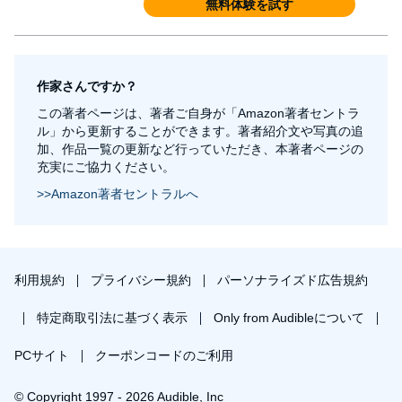
会社 ボディ・マインド・スピリット
無料体験を試す
http://www.bodymindspirit.co.jp 渡邊愛子オフィシャ
ルサイト http://aikowatanabe.com （本データは『最
強の人生がやってくる願望実現3.0 (ISBN978-4-
作家さんですか？
8047-6342-2)』が刊行された当時【2020年1月】に掲
この著者ページは、著者ご自身が「Amazon著者セントラ
載されていたものです)
ル」から更新することができます。著者紹介文や写真の追
加、作品一覧の更新など行っていただき、本著者ページの
充実にご協力ください。
>>Amazon著者セントラルへ
利用規約
プライバシー規約
パーソナライズド広告規約
特定商取引法に基づく表示
Only from Audibleについて
PCサイト
クーポンコードのご利用
© Copyright 1997 - 2026 Audible, Inc