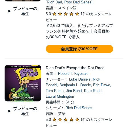
[Rich Dad, Poor Dad Series]
言語： スペイン語
プレビューの
再生
5.0
1件のカスタマーレ
ビュー
￥2,630
で購入、またはプレミアムプ
ランの無料体験を始めて非会員価格
の30％OFF で購入
会員登録で30％OFF
Rich Dad's Escape the Rat Race
著者：
Robert T. Kiyosaki
ナレーター：
Luke Daniels
,
Nick
Podehl
,
Benjamin L. Darcie
,
Eric Dawe
,
Tom Parks
,
Jim Bond
,
Kate Rudd
,
Laural Merlington
再生時間： 54 分
シリーズ：
Rich Dad Series
プレビューの
再生
言語： 英語
5.0
1件のカスタマーレ
ビュー