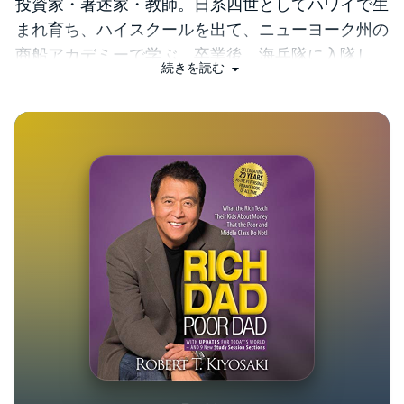
投資家・著述家・教師。日系四世としてハワイで生
まれ育ち、ハイスクールを出て、ニューヨーク州の
商船アカデミーで学ぶ。卒業後、海兵隊に入隊し、
続きを読む
士官、 ヘリコプターパイロットとしてベトナムに
出征。帰還後、ゼロックス社に勤務。1977年にナイ
ロンとベルクロを使ったサーファー用財布の会社を
起こし、全 世界で驚異的な売上を記録した。1985
年にはビジネスと投資を教える教育会社を起こす。
47歳でビジネスを売却し、いったん引退。その間に
書き上げた 『金持ち父さん貧乏父さん』が全世界
で大ベストセラーとなった(「BOOK著者紹介情報」
より：本データは『 勝てるビジネスチームの作り
方 (金持ち父さんのアドバイザーシリーズ) (ISBN-
13: 978-4480863966 )』が刊行された当時に掲載され
ていたものです)