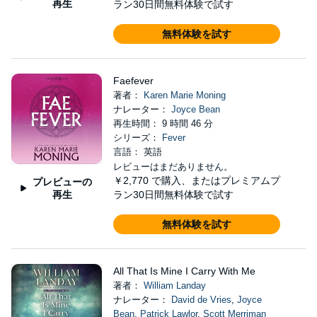
再生
ラン30日間無料体験で試す
無料体験を試す
Faefever
著者：
Karen Marie Moning
ナレーター：
Joyce Bean
再生時間： 9 時間 46 分
シリーズ：
Fever
言語： 英語
レビューはまだありません。
￥2,770
で購入、またはプレミアムプ
プレビューの
再生
ラン30日間無料体験で試す
無料体験を試す
All That Is Mine I Carry With Me
著者：
William Landay
ナレーター：
David de Vries
,
Joyce
Bean
,
Patrick Lawlor
,
Scott Merriman