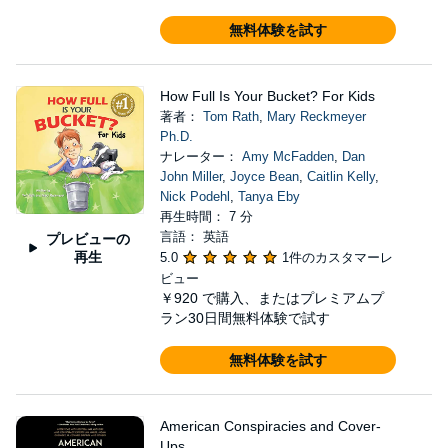
無料体験を試す
How Full Is Your Bucket? For Kids
著者：
Tom Rath
,
Mary Reckmeyer
Ph.D.
ナレーター：
Amy McFadden
,
Dan
John Miller
,
Joyce Bean
,
Caitlin Kelly
,
Nick Podehl
,
Tanya Eby
再生時間： 7 分
言語： 英語
プレビューの
再生
5.0
1件のカスタマーレ
ビュー
￥920
で購入、またはプレミアムプ
ラン30日間無料体験で試す
無料体験を試す
American Conspiracies and Cover-
Ups