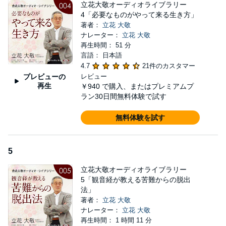
立花大敬オーディオライブラリー
4「必要なものがやって来る生き方」
著者：
立花 大敬
ナレーター：
立花 大敬
再生時間： 51 分
言語： 日本語
4.7
21件のカスタマー
プレビューの
レビュー
再生
￥940
で購入、またはプレミアムプ
ラン30日間無料体験で試す
無料体験を試す
5
立花大敬オーディオライブラリー
5「観音経が教える苦難からの脱出
法」
著者：
立花 大敬
ナレーター：
立花 大敬
再生時間： 1 時間 11 分