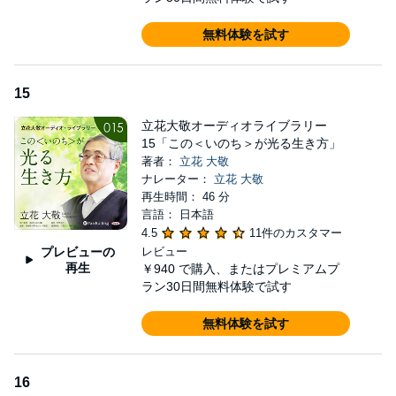
無料体験を試す
15
立花大敬オーディオライブラリー
15「この＜いのち＞が光る生き方」
著者：
立花 大敬
ナレーター：
立花 大敬
再生時間： 46 分
言語： 日本語
4.5
11件のカスタマー
プレビューの
レビュー
再生
￥940
で購入、またはプレミアムプ
ラン30日間無料体験で試す
無料体験を試す
16