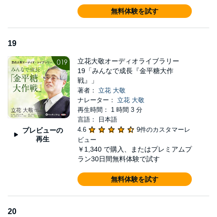
無料体験を試す
19
立花大敬オーディオライブラリー
19「みんなで成長『金平糖大作
戦』」
著者：
立花 大敬
ナレーター：
立花 大敬
再生時間： 1 時間 3 分
言語： 日本語
4.6
9件のカスタマーレ
プレビューの
再生
ビュー
￥1,340
で購入、またはプレミアムプ
ラン30日間無料体験で試す
無料体験を試す
20