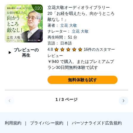
立花大敬オーディオライブラリー
20「お経を唱えたら、向かうところ
敵なし！」
著者：
立花 大敬
ナレーター：
立花 大敬
再生時間： 51 分
言語： 日本語
4.8
16件のカスタマー
プレビューの
再生
レビュー
￥940
で購入、またはプレミアムプ
ラン30日間無料体験で試す
無料体験を試す
1 / 3 ページ
戻る
次へ
利用規約
プライバシー規約
パーソナライズド広告規約