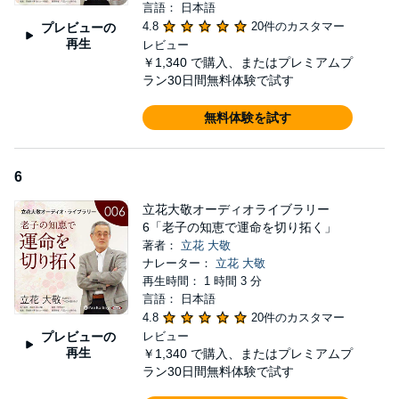
言語： 日本語
4.8
20件のカスタマー
プレビューの
再生
レビュー
￥1,340
で購入、またはプレミアムプ
ラン30日間無料体験で試す
無料体験を試す
6
立花大敬オーディオライブラリー
6「老子の知恵で運命を切り拓く」
著者：
立花 大敬
ナレーター：
立花 大敬
再生時間： 1 時間 3 分
言語： 日本語
4.8
20件のカスタマー
プレビューの
レビュー
再生
￥1,340
で購入、またはプレミアムプ
ラン30日間無料体験で試す