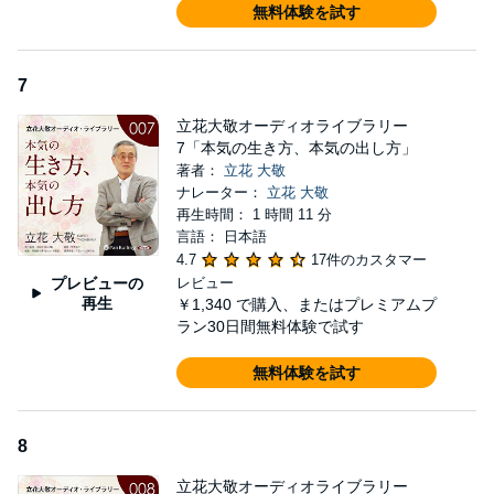
無料体験を試す
7
立花大敬オーディオライブラリー
7「本気の生き方、本気の出し方」
著者：
立花 大敬
ナレーター：
立花 大敬
再生時間： 1 時間 11 分
言語： 日本語
4.7
17件のカスタマー
プレビューの
レビュー
再生
￥1,340
で購入、またはプレミアムプ
ラン30日間無料体験で試す
無料体験を試す
8
立花大敬オーディオライブラリー