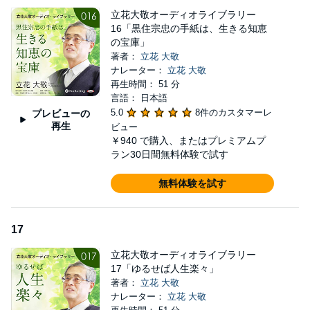
立花大敬オーディオライブラリー
16「黒住宗忠の手紙は、生きる知恵
の宝庫」
著者：
立花 大敬
ナレーター：
立花 大敬
再生時間： 51 分
言語： 日本語
5.0
8件のカスタマーレ
プレビューの
再生
ビュー
￥940
で購入、またはプレミアムプ
ラン30日間無料体験で試す
無料体験を試す
17
立花大敬オーディオライブラリー
17「ゆるせば人生楽々」
著者：
立花 大敬
ナレーター：
立花 大敬