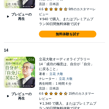
言語： 日本語
4.6
9件のカスタマーレ
プレビューの
ビュー
再生
￥940
で購入、またはプレミアムプ
ラン30日間無料体験で試す
無料体験を試す
14
立花大敬オーディオライブラリー
14「成功の極意は、自分が「自分」
に戻ること」
著者：
立花 大敬
ナレーター：
立花 大敬
再生時間： 1 時間 4 分
言語： 日本語
4.6
15件のカスタマー
プレビューの
再生
レビュー
￥1,340
で購入、またはプレミアムプ
ラン30日間無料体験で試す