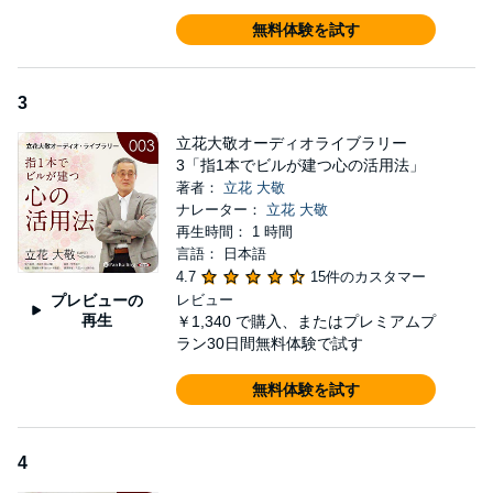
現在、第十集まで刊行されるほどのロングセラーとなった。ほか
無料体験を試す
に、『劇的に運が良くなるお経 般若心経・延命十句観音経篇』
『開運! まいにち神様 大祓詞で最強の「お清め」』
（KADOKAWA）、『天界の禅者大いに語る』『悟』『禅』『禅の
3
達人たち』（潮文社）、『大敬詩集』『人生飛行術』『朗読CD版
立花大敬先生 しあわせ通信』（本心庵）がある。
立花大敬オーディオライブラリー
3「指1本でビルが建つ心の活用法」
編集者
著者：
立花 大敬
制作監修 池田光（本心庵）
ナレーター：
立花 大敬
編集 西端努斗夢（おふぃす猫屋）
再生時間： 1 時間
録音 宮木裕介
言語： 日本語
講演開催 元気アップ禅の会
4.7
15件のカスタマー
(c)2018 Daikei Tachibana
プレビューの
レビュー
再生
￥1,340
で購入、またはプレミアムプ
ラン30日間無料体験で試す
無料体験を試す
4