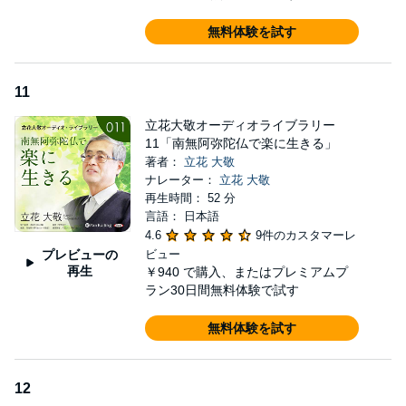
無料体験を試す
11
立花大敬オーディオライブラリー
11「南無阿弥陀仏で楽に生きる」
著者：
立花 大敬
ナレーター：
立花 大敬
再生時間： 52 分
言語： 日本語
4.6
9件のカスタマーレ
プレビューの
ビュー
再生
￥940
で購入、またはプレミアムプ
ラン30日間無料体験で試す
無料体験を試す
12