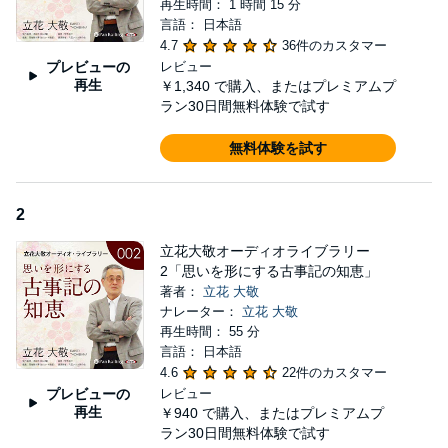
ている。
再生時間： 1 時間 15 分
・「観自在菩薩」が、まわりの環境を変える。
言語： 日本語
・普賢菩薩の思いの実現法とは？
4.7
36件のカスタマー
・文殊菩薩の思いの実現法とは？
プレビューの
レビュー
・弥勒菩薩の思いの実現法とは？
再生
￥1,340
で購入、またはプレミアムプ
・観音菩薩の思いの実現法とは？
ラン30日間無料体験で試す
本巻は「元気アップ禅の会」第177回（2012年7月）でのお話を編
無料体験を試す
集した。
講演74分。
立花大敬オーディオ・ライブラリーについて
2
1996年、友人に送った≪しあわせ通信≫が人から人へと広がり、
やがて書籍として出版される。根強いファンのために、各地で講
立花大敬オーディオライブラリー
演会を開催。福岡県で毎月開催されている「元気アップ禅の会」
2「思いを形にする古事記の知恵」
は、1997年から1回も休むことなく続いている。……そんな講演
著者：
立花 大敬
の数々を、ていねいに編集してお届けする。
ナレーター：
立花 大敬
再生時間： 55 分
講演者：立花大敬（たちばな・だいけい）
言語： 日本語
1948年大阪生まれ。大阪大学にて生物工学を研究。19歳（大学在
4.6
22件のカスタマー
学中）で禅に入門。以後、曹洞宗、臨済宗の諸老師に指導を受け
プレビューの
レビュー
てきた。42歳で天命を知る。48歳で≪しあわせ通信≫を開始。著
再生
￥940
で購入、またはプレミアムプ
述、講演活動を展開中。「本心庵」から書籍化された『しあわせ
ラン30日間無料体験で試す
通信』シリーズは、一般書店には並べていないにもかかわらず、