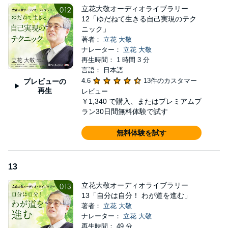
立花大敬オーディオライブラリー
12「ゆだねて生きる自己実現のテク
ニック」
著者：
立花 大敬
ナレーター：
立花 大敬
再生時間： 1 時間 3 分
言語： 日本語
4.6
13件のカスタマー
プレビューの
再生
レビュー
￥1,340
で購入、またはプレミアムプ
ラン30日間無料体験で試す
無料体験を試す
13
立花大敬オーディオライブラリー
13「自分は自分！ わが道を進む」
著者：
立花 大敬
ナレーター：
立花 大敬
再生時間： 49 分