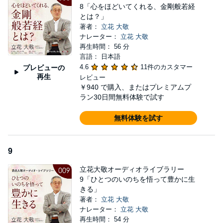
8「心をほどいてくれる、金剛般若経
とは？」
著者：
立花 大敬
ナレーター：
立花 大敬
再生時間： 56 分
言語： 日本語
4.6
11件のカスタマー
プレビューの
再生
レビュー
￥940
で購入、またはプレミアムプ
ラン30日間無料体験で試す
無料体験を試す
9
立花大敬オーディオライブラリー
9「ひとつのいのちを悟って豊かに生
きる」
著者：
立花 大敬
ナレーター：
立花 大敬
再生時間： 54 分