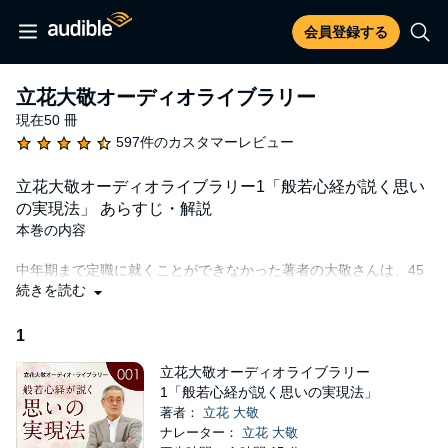
会員登録する
立花大敬オーディオライブラリー
現在50 冊
597件のカスタマーレビュー
立花大敬オーディオライブラリー1「般若心経が説く思い
の実現法」 あらすじ・解説
本巻の内容
中年期まで定職に就くことができなかった著者の大敬さんは、45
歳で有名校の教諭に採用された。それも、九州屈指の中高一貫の
続きを読む
進学校。素人同然の大敬さんが教えた物理の全国模試では、担当
したクラスが、並みいる進学校を押しのけて日本一に輝いた。そ
1
んな自らの体験を例にとって、『般若心経』による「思いの実現
法」をわかりやすく解説する。
立花大敬オーディオライブラリー
1「般若心経が説く思いの実現法」
【主なお話】
著者：
立花 大敬
・「摩訶般若波羅蜜多」には、思いを実現する3つの条件が備わっ
ナレーター：
立花 大敬