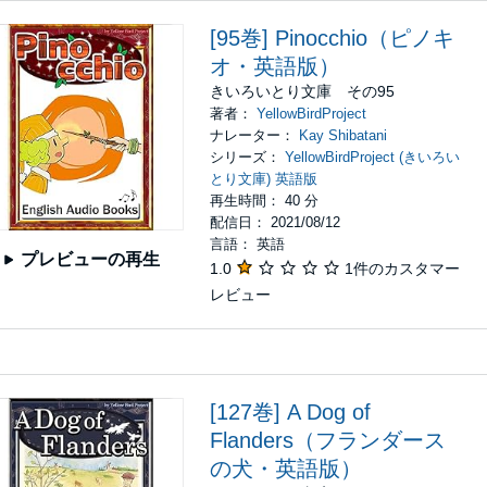
[95巻] Pinocchio（ピノキ
オ・英語版）
きいろいとり文庫 その95
著者：
YellowBirdProject
ナレーター：
Kay Shibatani
シリーズ：
YellowBirdProject (きいろい
とり文庫) 英語版
再生時間： 40 分
配信日： 2021/08/12
言語： 英語
プレビューの再生
1.0
1件のカスタマー
レビュー
[127巻] A Dog of
Flanders（フランダース
の犬・英語版）