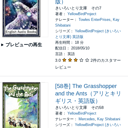
版）
きいろいとり文庫 その7
著者：
YellowBirdProject
ナレーター：
Towles EnterPrises
,
Kay
Shibatani
シリーズ：
YellowBirdProject (きいろい
とり文庫) 英語版
再生時間： 18 分
プレビューの再生
配信日： 2018/05/10
言語： 英語
3.0
2件のカスタマー
レビュー
[58巻] The Grasshopper
and the Ants（アリとキリ
ギリス・英語版）
きいろいとり文庫 その58
著者：
YellowBirdProject
ナレーター：
Mercedes
,
Kay Shibatani
シリーズ：
YellowBirdProject (きいろい