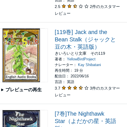
言語： 英語
2.5
2件のカスタマー
レビュー
[119巻] Jack and the
Bean Stalk（ジャックと
豆の木・英語版）
きいろいとり文庫 その119
著者：
YellowBirdProject
ナレーター：
Kay Shibatani
再生時間： 19 分
配信日： 2022/06/16
言語： 英語
3.7
3件のカスタマー
プレビューの再生
レビュー
[7巻]The Nighthawk
Star（よだかの星・英語