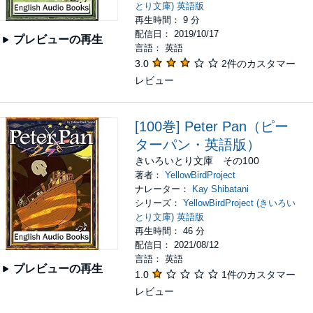
とり文庫) 英語版
再生時間： 9 分
配信日： 2019/10/17
プレビューの再生
言語： 英語
3.0
2件のカスタマー
レビュー
[100巻] Peter Pan（ピー
ターパン・英語版）
きいろいとり文庫 その100
著者：
YellowBirdProject
ナレーター：
Kay Shibatani
シリーズ：
YellowBirdProject (きいろい
とり文庫) 英語版
再生時間： 46 分
配信日： 2021/08/12
言語： 英語
プレビューの再生
1.0
1件のカスタマー
レビュー