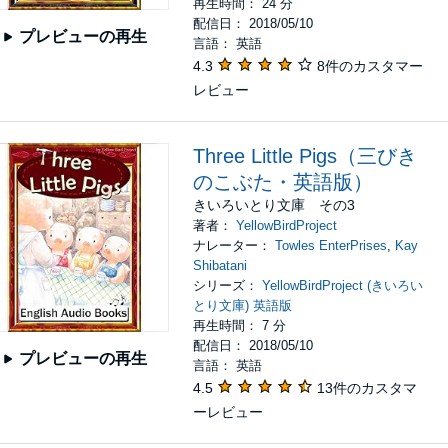
再生時間： 24 分
配信日： 2018/05/10
プレビューの再生
言語： 英語
4.3
8件のカスタマー
レビュー
Three Little Pigs（三びき
のこぶた・英語版）
きいろいとり文庫 その3
著者：
YellowBirdProject
ナレーター：
Towles EnterPrises
,
Kay
Shibatani
シリーズ：
YellowBirdProject (きいろい
とり文庫) 英語版
再生時間： 7 分
配信日： 2018/05/10
プレビューの再生
言語： 英語
4.5
13件のカスタマ
ーレビュー