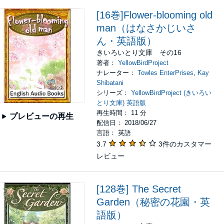
[16巻]Flower-blooming old
man（はなさかじいさ
ん・英語版）
きいろいとり文庫 その16
著者：
YellowBirdProject
ナレーター：
Towles EnterPrises
,
Kay
Shibatani
シリーズ：
YellowBirdProject (きいろい
とり文庫) 英語版
再生時間： 11 分
プレビューの再生
配信日： 2018/06/27
言語： 英語
3.7
3件のカスタマー
レビュー
[128巻] The Secret
Garden（秘密の花園・英
語版）