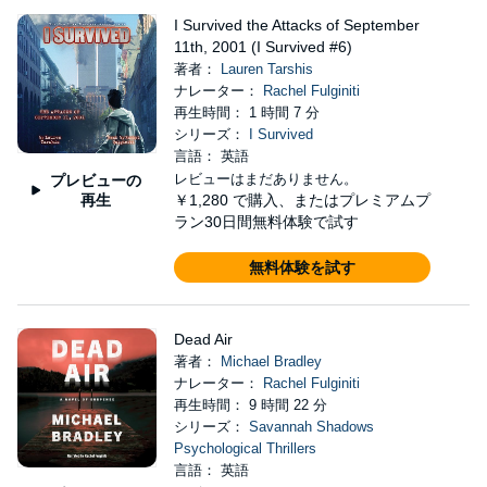
I Survived the Attacks of September
11th, 2001 (I Survived #6)
著者：
Lauren Tarshis
ナレーター：
Rachel Fulginiti
再生時間： 1 時間 7 分
シリーズ：
I Survived
言語： 英語
レビューはまだありません。
プレビューの
再生
￥1,280
で購入、またはプレミアムプ
ラン30日間無料体験で試す
無料体験を試す
Dead Air
著者：
Michael Bradley
ナレーター：
Rachel Fulginiti
再生時間： 9 時間 22 分
シリーズ：
Savannah Shadows
Psychological Thrillers
言語： 英語