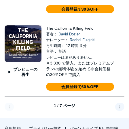
会員登録で30％OFF
The California Killing Field
著者：
David Dozier
ナレーター：
Rachel Fulginiti
再生時間： 12 時間 3 分
言語： 英語
レビューはまだありません。
￥3,330
で購入、またはプレミアムプ
ランの無料体験を始めて非会員価格
プレビューの
再生
の30％OFF で購入
会員登録で30％OFF
1 / 7 ページ
戻る
次へ
利用規約
プライバシー規約
パーソナライズド広告規約