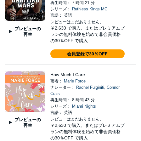
再生時間： 7 時間 21 分
シリーズ：
Ruthless Kings MC
言語： 英語
レビューはまだありません。
￥2,630
で購入、またはプレミアムプ
プレビューの
再生
ランの無料体験を始めて非会員価格
の30％OFF で購入
会員登録で30％OFF
How Much I Care
著者：
Marie Force
ナレーター：
Rachel Fulginiti
,
Connor
Crais
再生時間： 8 時間 43 分
シリーズ：
Miami Nights
言語： 英語
レビューはまだありません。
プレビューの
再生
￥2,630
で購入、またはプレミアムプ
ランの無料体験を始めて非会員価格
の30％OFF で購入