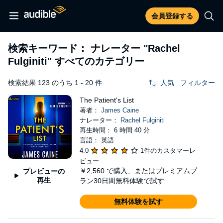
会員登録する
検索キーワード： ナレーター
"Rachel
Fulginiti"
すべてのカテゴリー
検索結果 123 のうち 1 - 20 件
人気
フィルター
The Patient's List
著者：
James Caine
ナレーター：
Rachel Fulginiti
再生時間： 6 時間 40 分
言語： 英語
4.0
1件のカスタマーレ
ビュー
￥2,560
で購入、またはプレミアムプ
プレビューの
再生
ラン30日間無料体験で試す
無料体験を試す