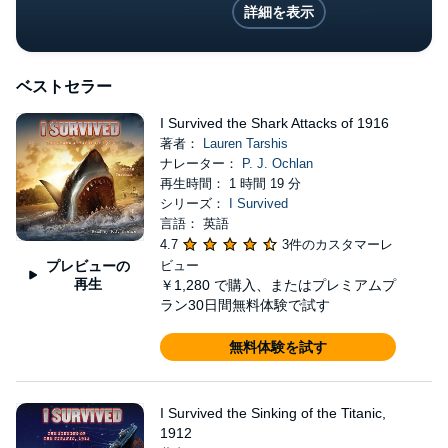
詳細を表示
ベストセラー
I Survived the Shark Attacks of 1916
著者：
Lauren Tarshis
ナレーター：
P. J. Ochlan
再生時間： 1 時間 19 分
シリーズ：
I Survived
言語： 英語
4.7
3件のカスタマーレ
プレビューの
ビュー
再生
￥1,280
で購入、またはプレミアムプ
ラン30日間無料体験で試す
無料体験を試す
I Survived the Sinking of the Titanic,
1912