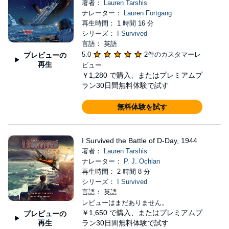
著者：
Lauren Tarshis
ナレーター：
Lauren Fortgang
再生時間： 1 時間 16 分
シリーズ：
I Survived
言語： 英語
5.0
2件のカスタマーレ
プレビューの
再生
ビュー
￥1,280
で購入、またはプレミアムプ
ラン30日間無料体験で試す
無料体験を試す
I Survived the Battle of D-Day, 1944
著者：
Lauren Tarshis
ナレーター：
P. J. Ochlan
再生時間： 2 時間 8 分
シリーズ：
I Survived
言語： 英語
レビューはまだありません。
￥1,650
で購入、またはプレミアムプ
プレビューの
再生
ラン30日間無料体験で試す