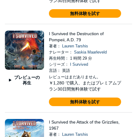
ラン30日間無料体験で試す
無料体験を試す
I Survived the Destruction of
Pompeii, A.D. 79
著者：
Lauren Tarshis
ナレーター：
Saskia Maarleveld
再生時間： 1 時間 29 分
シリーズ：
I Survived
言語： 英語
レビューはまだありません。
プレビューの
再生
￥1,280
で購入、またはプレミアムプ
ラン30日間無料体験で試す
無料体験を試す
I Survived the Attack of the Grizzlies,
1967
著者：
Lauren Tarshis