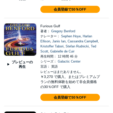
会員登録で30％OFF
Furious Gulf
著者：
Gregory Benford
ナレーター：
Sephen Hoye
,
Harlan
Ellison
,
Janis Ian
,
Cassandra Campbell
,
Kristoffer Tabori
,
Stefan Rudnicki
,
Ted
Scott
,
Gabrielle de Cuir
再生時間： 12 時間 46 分
シリーズ：
Galactic Center
プレビューの
再生
言語： 英語
レビューはまだありません。
￥3,270
で購入、またはプレミアムプ
ランの無料体験を始めて非会員価格
の30％OFF で購入
会員登録で30％OFF