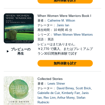
無料体験を試す
When Women Were Warriors Book I
著者：
Catherine M. Wilson
ナレーター：
Janis Ian
再生時間： 10 時間 45 分
シリーズ：
When Women Were Warriors
言語： 英語
レビューはまだありません。
￥2,770
で購入、またはプレミアムプ
プレビューの
再生
ラン30日間無料体験で試す
無料体験を試す
Collected Stories
著者：
Lewis Shiner
ナレーター：
David Birney
,
Scott Brick
,
Gabrielle de Cuir
,
Kimberly Farr
,
Janis
Ian
,
Rex Linn
,
Arthur Morey
,
Stefan
Rudnicki