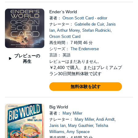
Ender’s World
著者：
Orson Scott Card - editor
ナレーター：
Gabrielle de Cuir
,
Janis
Ian
,
Arthur Morey
,
Stefan Rudnicki
,
Orson Scott Card
再生時間： 7 時間 46 分
シリーズ：
The Enderverse
言語： 英語
プレビューの
再生
レビューはまだありません。
￥2,400
で購入、またはプレミアムプ
ラン30日間無料体験で試す
無料体験を試す
Big World
著者：
Mary Miller
ナレーター：
Mary Miller
,
Andi Arndt
,
Janis Ian
,
Mary Gauthier
,
Telisha
Williams
,
Amy Speace
再生時間： 4 時間 20 分