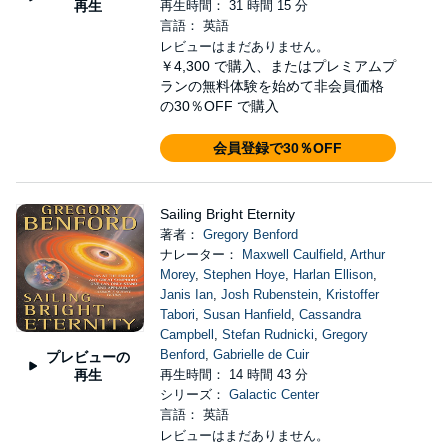
再生
再生時間： 31 時間 15 分
言語： 英語
レビューはまだありません。
￥4,300
で購入、またはプレミアムプ
ランの無料体験を始めて非会員価格
の30％OFF で購入
会員登録で30％OFF
Sailing Bright Eternity
著者：
Gregory Benford
ナレーター：
Maxwell Caulfield
,
Arthur
Morey
,
Stephen Hoye
,
Harlan Ellison
,
Janis Ian
,
Josh Rubenstein
,
Kristoffer
Tabori
,
Susan Hanfield
,
Cassandra
Campbell
,
Stefan Rudnicki
,
Gregory
Benford
,
Gabrielle de Cuir
プレビューの
再生
再生時間： 14 時間 43 分
シリーズ：
Galactic Center
言語： 英語
レビューはまだありません。