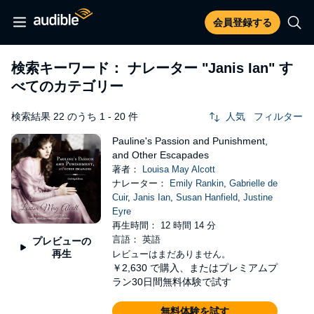
会員登録する
検索キーワード： ナレーター
"Janis Ian"
す
べてのカテゴリー
検索結果 22 のうち 1 - 20 件
人気
フィルター
Pauline's Passion and Punishment,
and Other Escapades
著者：
Louisa May Alcott
ナレーター：
Emily Rankin
,
Gabrielle de
Cuir
,
Janis Ian
,
Susan Hanfield
,
Justine
Eyre
再生時間： 12 時間 14 分
言語： 英語
プレビューの
再生
レビューはまだありません。
￥2,630
で購入、またはプレミアムプ
ラン30日間無料体験で試す
無料体験を試す