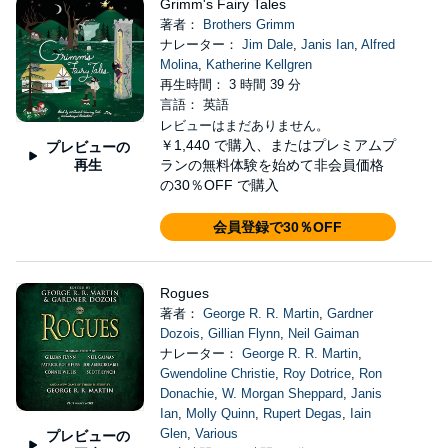
Grimm's Fairy Tales
著者：
Brothers Grimm
ナレーター：
Jim Dale
,
Janis Ian
,
Alfred
Molina
,
Katherine Kellgren
再生時間： 3 時間 39 分
言語： 英語
レビューはまだありません。
￥1,440
で購入、またはプレミアムプ
プレビューの
再生
ランの無料体験を始めて非会員価格
の30％OFF で購入
会員登録で30％OFF
Rogues
著者：
George R. R. Martin
,
Gardner
Dozois
,
Gillian Flynn
,
Neil Gaiman
ナレーター：
George R. R. Martin
,
Gwendoline Christie
,
Roy Dotrice
,
Ron
Donachie
,
W. Morgan Sheppard
,
Janis
Ian
,
Molly Quinn
,
Rupert Degas
,
Iain
Glen
,
Various
プレビューの