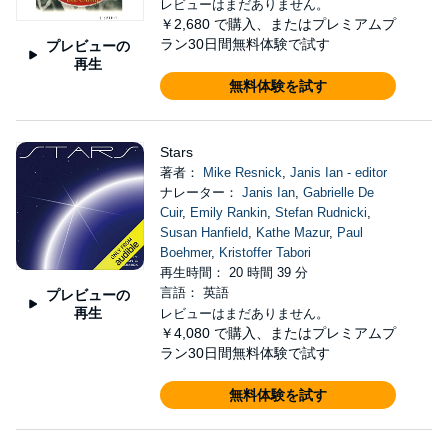
レビューはまだありません。
￥2,680
で購入、またはプレミアムプ
ラン30日間無料体験で試す
プレビューの
再生
無料体験を試す
Stars
著者：
Mike Resnick
,
Janis Ian - editor
ナレーター：
Janis Ian
,
Gabrielle De
Cuir
,
Emily Rankin
,
Stefan Rudnicki
,
Susan Hanfield
,
Kathe Mazur
,
Paul
Boehmer
,
Kristoffer Tabori
再生時間： 20 時間 39 分
言語： 英語
プレビューの
再生
レビューはまだありません。
￥4,080
で購入、またはプレミアムプ
ラン30日間無料体験で試す
無料体験を試す