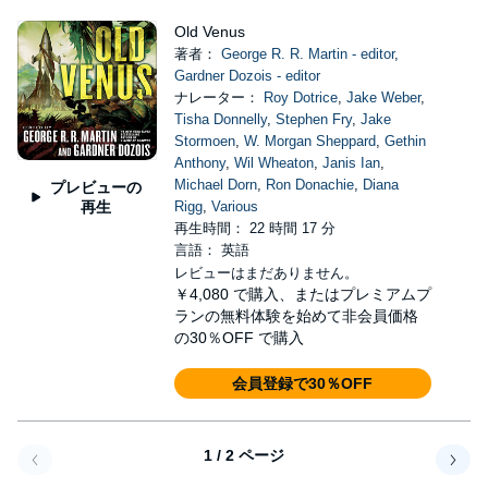
Old Venus
著者：
George R. R. Martin - editor
,
Gardner Dozois - editor
ナレーター：
Roy Dotrice
,
Jake Weber
,
Tisha Donnelly
,
Stephen Fry
,
Jake
Stormoen
,
W. Morgan Sheppard
,
Gethin
Anthony
,
Wil Wheaton
,
Janis Ian
,
Michael Dorn
,
Ron Donachie
,
Diana
プレビューの
再生
Rigg
,
Various
再生時間： 22 時間 17 分
言語： 英語
レビューはまだありません。
￥4,080
で購入、またはプレミアムプ
ランの無料体験を始めて非会員価格
の30％OFF で購入
会員登録で30％OFF
1 / 2 ページ
戻る
次へ