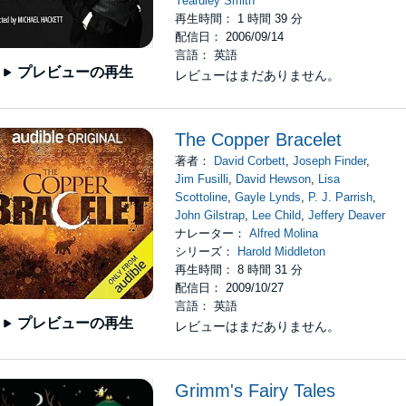
Yeardley Smith
再生時間： 1 時間 39 分
配信日： 2006/09/14
言語： 英語
プレビューの再生
レビューはまだありません。
The Copper Bracelet
著者：
David Corbett
,
Joseph Finder
,
Jim Fusilli
,
David Hewson
,
Lisa
Scottoline
,
Gayle Lynds
,
P. J. Parrish
,
John Gilstrap
,
Lee Child
,
Jeffery Deaver
ナレーター：
Alfred Molina
シリーズ：
Harold Middleton
再生時間： 8 時間 31 分
配信日： 2009/10/27
言語： 英語
プレビューの再生
レビューはまだありません。
Grimm's Fairy Tales