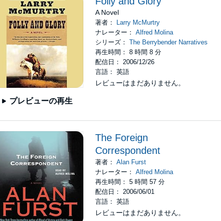
Folly and Glory
A Novel
著者：
Larry McMurtry
ナレーター：
Alfred Molina
シリーズ：
The Berrybender Narratives
再生時間： 8 時間 8 分
配信日： 2006/12/26
言語： 英語
レビューはまだありません。
プレビューの再生
The Foreign
Correspondent
著者：
Alan Furst
ナレーター：
Alfred Molina
再生時間： 5 時間 57 分
配信日： 2006/06/01
言語： 英語
レビューはまだありません。