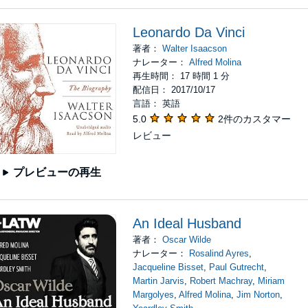
Leonardo Da Vinci
著者：
Walter Isaacson
ナレーター：
Alfred Molina
再生時間： 17 時間 1 分
配信日： 2017/10/17
言語： 英語
5.0
2件のカスタマー
レビュー
プレビューの再生
An Ideal Husband
著者：
Oscar Wilde
ナレーター：
Rosalind Ayres
,
Jacqueline Bisset
,
Paul Gutrecht
,
Martin Jarvis
,
Robert Machray
,
Miriam
Margolyes
,
Alfred Molina
,
Jim Norton
,