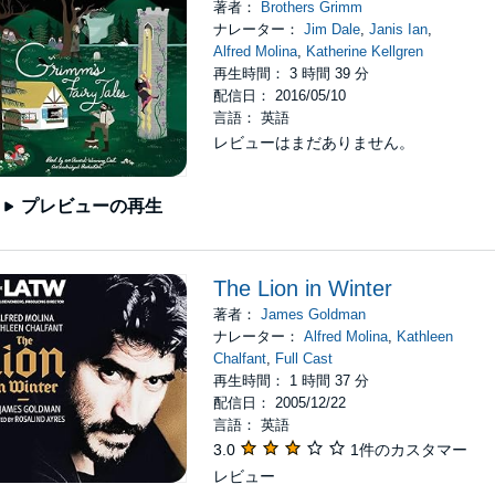
著者：
Brothers Grimm
ナレーター：
Jim Dale
,
Janis Ian
,
Alfred Molina
,
Katherine Kellgren
再生時間： 3 時間 39 分
配信日： 2016/05/10
言語： 英語
レビューはまだありません。
プレビューの再生
The Lion in Winter
著者：
James Goldman
ナレーター：
Alfred Molina
,
Kathleen
Chalfant
,
Full Cast
再生時間： 1 時間 37 分
配信日： 2005/12/22
言語： 英語
3.0
1件のカスタマー
レビュー