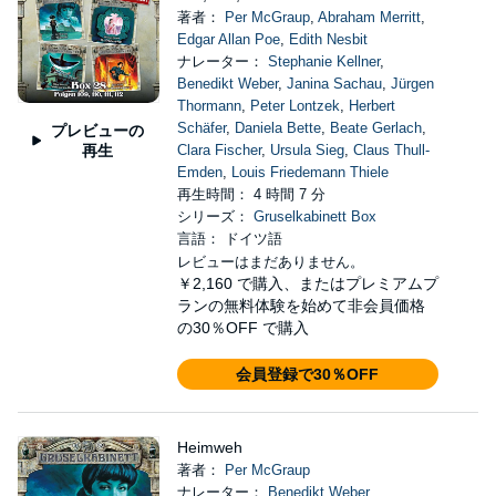
著者：
Per McGraup
,
Abraham Merritt
,
Edgar Allan Poe
,
Edith Nesbit
ナレーター：
Stephanie Kellner
,
Benedikt Weber
,
Janina Sachau
,
Jürgen
Thormann
,
Peter Lontzek
,
Herbert
Schäfer
,
Daniela Bette
,
Beate Gerlach
,
プレビューの
再生
Clara Fischer
,
Ursula Sieg
,
Claus Thull-
Emden
,
Louis Friedemann Thiele
再生時間： 4 時間 7 分
シリーズ：
Gruselkabinett Box
言語： ドイツ語
レビューはまだありません。
￥2,160
で購入、またはプレミアムプ
ランの無料体験を始めて非会員価格
の30％OFF で購入
会員登録で30％OFF
Heimweh
著者：
Per McGraup
ナレーター：
Benedikt Weber
,