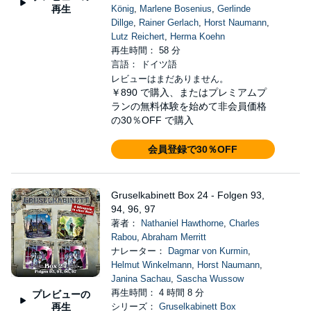
再生
König
,
Marlene Bosenius
,
Gerlinde
Dillge
,
Rainer Gerlach
,
Horst Naumann
,
Lutz Reichert
,
Herma Koehn
再生時間： 58 分
言語： ドイツ語
レビューはまだありません。
￥890
で購入、またはプレミアムプ
ランの無料体験を始めて非会員価格
の30％OFF で購入
会員登録で30％OFF
Gruselkabinett Box 24 - Folgen 93,
94, 96, 97
著者：
Nathaniel Hawthorne
,
Charles
Rabou
,
Abraham Merritt
ナレーター：
Dagmar von Kurmin
,
Helmut Winkelmann
,
Horst Naumann
,
Janina Sachau
,
Sascha Wussow
再生時間： 4 時間 8 分
プレビューの
再生
シリーズ：
Gruselkabinett Box