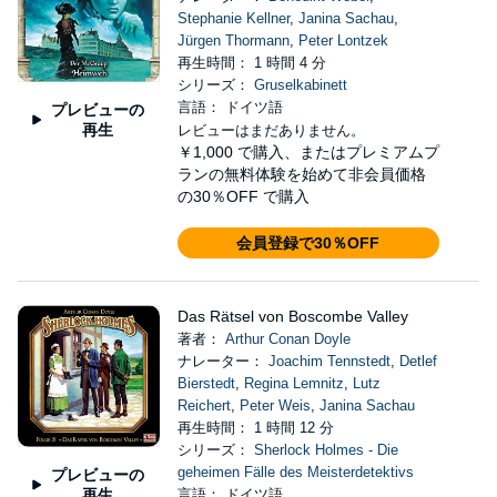
Stephanie Kellner
,
Janina Sachau
,
Jürgen Thormann
,
Peter Lontzek
再生時間： 1 時間 4 分
シリーズ：
Gruselkabinett
言語： ドイツ語
プレビューの
再生
レビューはまだありません。
￥1,000
で購入、またはプレミアムプ
ランの無料体験を始めて非会員価格
の30％OFF で購入
会員登録で30％OFF
Das Rätsel von Boscombe Valley
著者：
Arthur Conan Doyle
ナレーター：
Joachim Tennstedt
,
Detlef
Bierstedt
,
Regina Lemnitz
,
Lutz
Reichert
,
Peter Weis
,
Janina Sachau
再生時間： 1 時間 12 分
シリーズ：
Sherlock Holmes - Die
geheimen Fälle des Meisterdetektivs
プレビューの
再生
言語： ドイツ語