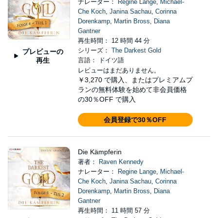
ナレーター：
Regine Lange
,
Michael-
Che Koch
,
Janina Sachau
,
Corinna
Dorenkamp
,
Martin Bross
,
Diana
Gantner
再生時間： 12 時間 44 分
シリーズ：
The Darkest Gold
プレビューの
再生
言語： ドイツ語
レビューはまだありません。
￥3,270
で購入、またはプレミアムプ
ランの無料体験を始めて非会員価格
の30％OFF で購入
会員登録で30％OFF
Die Kämpferin
著者：
Raven Kennedy
ナレーター：
Regine Lange
,
Michael-
Che Koch
,
Janina Sachau
,
Corinna
Dorenkamp
,
Martin Bross
,
Diana
Gantner
再生時間： 11 時間 57 分