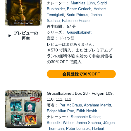
ナレーター：
Matthias Lühn
,
Sigrid
Burkholder
,
Beate Gerlach
,
Herbert
Tennigkeit
,
Bodo Primus
,
Janina
Sachau
,
Fabienne Hesse
再生時間： 57 分
シリーズ：
Gruselkabinett
プレビューの
再生
言語： ドイツ語
レビューはまだありません。
￥570
で購入、またはプレミアムプ
ランの無料体験を始めて非会員価格
の30％OFF で購入
会員登録で30％OFF
Gruselkabinett Box 28 - Folgen 109,
110, 111, 112
著者：
Per McGraup
,
Abraham Merritt
,
Edgar Allan Poe
,
Edith Nesbit
ナレーター：
Stephanie Kellner
,
Benedikt Weber
,
Janina Sachau
,
Jürgen
Thormann
,
Peter Lontzek
,
Herbert