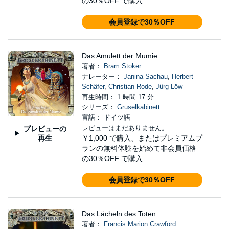
の30％OFF で購入
会員登録で30％OFF
Das Amulett der Mumie
著者：
Bram Stoker
ナレーター：
Janina Sachau
,
Herbert
Schäfer
,
Christian Rode
,
Jürg Löw
再生時間： 1 時間 17 分
シリーズ：
Gruselkabinett
言語： ドイツ語
レビューはまだありません。
プレビューの
再生
￥1,000
で購入、またはプレミアムプ
ランの無料体験を始めて非会員価格
の30％OFF で購入
会員登録で30％OFF
Das Lächeln des Toten
著者：
Francis Marion Crawford