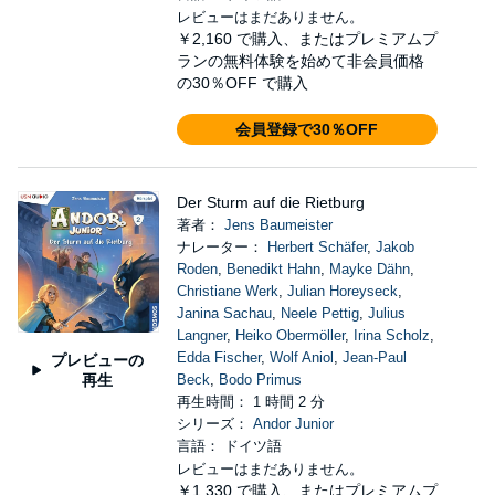
レビューはまだありません。
￥2,160
で購入、またはプレミアムプ
ランの無料体験を始めて非会員価格
の30％OFF で購入
会員登録で30％OFF
Der Sturm auf die Rietburg
著者：
Jens Baumeister
ナレーター：
Herbert Schäfer
,
Jakob
Roden
,
Benedikt Hahn
,
Mayke Dähn
,
Christiane Werk
,
Julian Horeyseck
,
Janina Sachau
,
Neele Pettig
,
Julius
Langner
,
Heiko Obermöller
,
Irina Scholz
,
Edda Fischer
,
Wolf Aniol
,
Jean-Paul
プレビューの
再生
Beck
,
Bodo Primus
再生時間： 1 時間 2 分
シリーズ：
Andor Junior
言語： ドイツ語
レビューはまだありません。
￥1,330
で購入、またはプレミアムプ