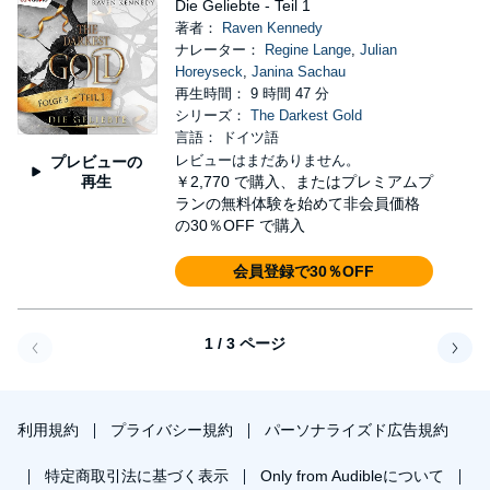
Die Geliebte - Teil 1
著者：
Raven Kennedy
ナレーター：
Regine Lange
,
Julian
Horeyseck
,
Janina Sachau
再生時間： 9 時間 47 分
シリーズ：
The Darkest Gold
言語： ドイツ語
レビューはまだありません。
プレビューの
再生
￥2,770
で購入、またはプレミアムプ
ランの無料体験を始めて非会員価格
の30％OFF で購入
会員登録で30％OFF
1 / 3 ページ
戻る
次へ
利用規約
プライバシー規約
パーソナライズド広告規約
特定商取引法に基づく表示
Only from Audibleについて