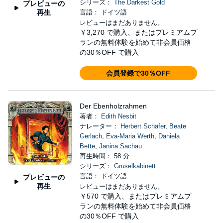
シリーズ：
The Darkest Gold
プレビューの
再生
言語： ドイツ語
レビューはまだありません。
￥3,270
で購入、またはプレミアムプ
ランの無料体験を始めて非会員価格
の30％OFF で購入
会員登録で30％OFF
Der Ebenholzrahmen
著者：
Edith Nesbit
ナレーター：
Herbert Schäfer
,
Beate
Gerlach
,
Eva-Maria Werth
,
Daniela
Bette
,
Janina Sachau
再生時間： 58 分
シリーズ：
Gruselkabinett
言語： ドイツ語
プレビューの
再生
レビューはまだありません。
￥570
で購入、またはプレミアムプ
ランの無料体験を始めて非会員価格
の30％OFF で購入