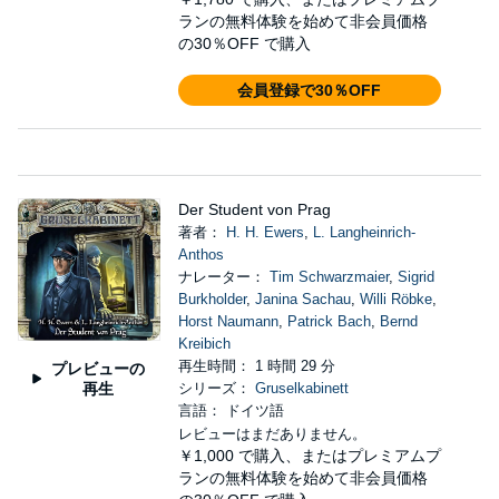
ランの無料体験を始めて非会員価格
の30％OFF で購入
会員登録で30％OFF
Der Student von Prag
著者：
H. H. Ewers
,
L. Langheinrich-
Anthos
ナレーター：
Tim Schwarzmaier
,
Sigrid
Burkholder
,
Janina Sachau
,
Willi Röbke
,
Horst Naumann
,
Patrick Bach
,
Bernd
Kreibich
再生時間： 1 時間 29 分
プレビューの
再生
シリーズ：
Gruselkabinett
言語： ドイツ語
レビューはまだありません。
￥1,000
で購入、またはプレミアムプ
ランの無料体験を始めて非会員価格