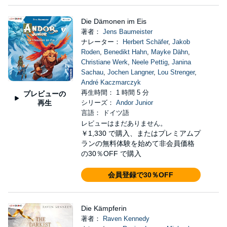
Die Dämonen im Eis
著者：
Jens Baumeister
ナレーター：
Herbert Schäfer
,
Jakob
Roden
,
Benedikt Hahn
,
Mayke Dähn
,
Christiane Werk
,
Neele Pettig
,
Janina
Sachau
,
Jochen Langner
,
Lou Strenger
,
André Kaczmarczyk
再生時間： 1 時間 5 分
プレビューの
再生
シリーズ：
Andor Junior
言語： ドイツ語
レビューはまだありません。
￥1,330
で購入、またはプレミアムプ
ランの無料体験を始めて非会員価格
の30％OFF で購入
会員登録で30％OFF
Die Kämpferin
著者：
Raven Kennedy