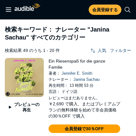
会員登録する
検索キーワード： ナレーター
"Janina
Sachau"
すべてのカテゴリー
検索結果 49 のうち 1 - 20 件
人気
フィルター
Ein Riesenspaß für die ganze
Familie
著者：
Jennifer E. Smith
ナレーター：
Janina Sachau
再生時間： 13 時間 53 分
言語： ドイツ語
レビューはまだありません。
￥2,690
で購入、またはプレミアムプ
プレビューの
再生
ランの無料体験を始めて非会員価格
の30％OFF で購入
会員登録で30％OFF