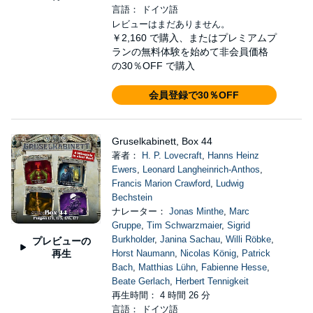
言語： ドイツ語
レビューはまだありません。
￥2,160
で購入、またはプレミアムプ
ランの無料体験を始めて非会員価格
の30％OFF で購入
会員登録で30％OFF
Gruselkabinett, Box 44
著者：
H. P. Lovecraft
,
Hanns Heinz
Ewers
,
Leonard Langheinrich-Anthos
,
Francis Marion Crawford
,
Ludwig
Bechstein
ナレーター：
Jonas Minthe
,
Marc
Gruppe
,
Tim Schwarzmaier
,
Sigrid
Burkholder
,
Janina Sachau
,
Willi Röbke
,
プレビューの
再生
Horst Naumann
,
Nicolas König
,
Patrick
Bach
,
Matthias Lühn
,
Fabienne Hesse
,
Beate Gerlach
,
Herbert Tennigkeit
再生時間： 4 時間 26 分
言語： ドイツ語