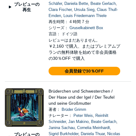
Schäfer
,
Daniela Bette
,
Beate Gerlach
,
プレビューの
再生
Clara Fischer
,
Ursula Sieg
,
Claus Thull-
Emden
,
Louis Friedemann Thiele
再生時間： 4 時間 7 分
シリーズ：
Gruselkabinett Box
言語： ドイツ語
レビューはまだありません。
￥2,160
で購入、またはプレミアムプ
ランの無料体験を始めて非会員価格
の30％OFF で購入
会員登録で30％OFF
Brüderchen und Schwesterchen /
Der Hase und der Igel / Der Teufel
und seine Großmutter
著者：
Brüder Grimm
ナレーター：
Peter Weis
,
Reinhilt
Schneider
,
Jan Makino
,
Beate Gerlach
,
Janina Sachau
,
Cornelia Meinhardt
,
Sigrid Burkholder
,
Daniela Thuar
,
Nicolas
プレビューの