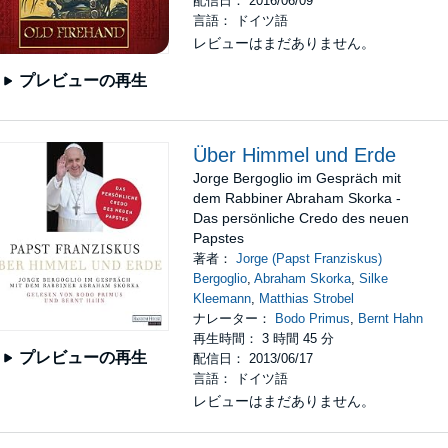
配信日： 2016/06/09
言語： ドイツ語
レビューはまだありません。
プレビューの再生
Über Himmel und Erde
Jorge Bergoglio im Gespräch mit
dem Rabbiner Abraham Skorka -
Das persönliche Credo des neuen
Papstes
著者：
Jorge (Papst Franziskus)
Bergoglio
,
Abraham Skorka
,
Silke
Kleemann
,
Matthias Strobel
ナレーター：
Bodo Primus
,
Bernt Hahn
再生時間： 3 時間 45 分
プレビューの再生
配信日： 2013/06/17
言語： ドイツ語
レビューはまだありません。