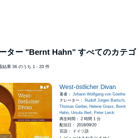
レーター
"Bernt Hahn"
すべてのカテゴ
結果 36 のうち 1 - 20 件
West-östlicher Divan
著者：
Johann Wolfgang von Goethe
ナレーター：
Rudolf Jürgen Bartsch
,
Thomas Gerber
,
Helene Grass
,
Bernt
Hahn
,
Ursula Illert
,
Peter Lieck
再生時間： 2 時間 1 分
配信日： 2019/09/20
言語： ドイツ語