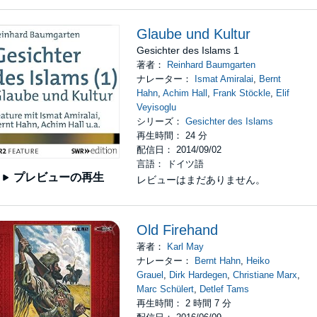
Glaube und Kultur
Gesichter des Islams 1
著者：
Reinhard Baumgarten
ナレーター：
Ismat Amiralai
,
Bernt
Hahn
,
Achim Hall
,
Frank Stöckle
,
Elif
Veyisoglu
シリーズ：
Gesichter des Islams
再生時間： 24 分
配信日： 2014/09/02
言語： ドイツ語
プレビューの再生
レビューはまだありません。
Old Firehand
著者：
Karl May
ナレーター：
Bernt Hahn
,
Heiko
Grauel
,
Dirk Hardegen
,
Christiane Marx
,
Marc Schülert
,
Detlef Tams
再生時間： 2 時間 7 分