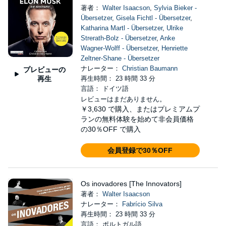
著者：
Walter Isaacson
,
Sylvia Bieker -
Übersetzer
,
Gisela Fichtl - Übersetzer
,
Katharina Martl - Übersetzer
,
Ulrike
Strerath-Bolz - Übersetzer
,
Anke
Wagner-Wolff - Übersetzer
,
Henriette
Zeltner-Shane - Übersetzer
ナレーター：
Christian Baumann
プレビューの
再生
再生時間： 23 時間 33 分
言語： ドイツ語
レビューはまだありません。
￥3,630
で購入、またはプレミアムプ
ランの無料体験を始めて非会員価格
の30％OFF で購入
会員登録で30％OFF
Os inovadores [The Innovators]
著者：
Walter Isaacson
ナレーター：
Fabrício Silva
再生時間： 23 時間 33 分
言語： ポルトガル語