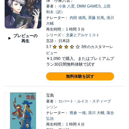
弾「小泉八雲」
著者：
小泉 八雲
,
DMM GAMES
,
上田
和夫（訳）
ナレーター：
内田 雄馬
,
斉藤 壮馬
,
浪川
大輔
再生時間： 1 時間 3 分
シリーズ：
文豪とアルケミスト
プレビューの
再生
言語： 日本語
3.7
3件のカスタマーレ
ビュー
￥1,090
で購入、またはプレミアムプ
ラン30日間無料体験で試す
無料体験を試す
宝島
著者：
ロバート・ルイス・スティーブ
ンソン
ナレーター：
熊倉 一雄
,
浪川 大輔
,
落合
弘治
再生時間： 1 時間 4 分