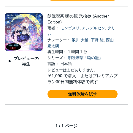
朗読喫茶 噺の籠 弐拾参 (Another
Edition)
著者：
モンゴメリ
,
アンデルセン
,
グリ
ム
ナレーター：
浪川 大輔
,
下野 紘
,
西山
宏太朗
再生時間： 1 時間 1 分
シリーズ：
朗読喫茶「噺の籠」
プレビューの
再生
言語： 日本語
レビューはまだありません。
￥1,090
で購入、またはプレミアムプ
ラン30日間無料体験で試す
無料体験を試す
1 / 1 ページ