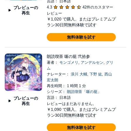
言語： 日本語
4.3
42件のカスタマー
プレビューの
再生
レビュー
￥1,020
で購入、またはプレミアムプ
ラン30日間無料体験で試す
無料体験を試す
朗読喫茶 噺の籠 弐拾参
著者：
モンゴメリ
,
アンデルセン
,
グリ
ム
ナレーター：
浪川 大輔
,
下野 紘
,
西山
宏太朗
再生時間： 1 時間 1 分
シリーズ：
朗読喫茶「噺の籠」
言語： 日本語
プレビューの
再生
レビューはまだありません。
￥1,090
で購入、またはプレミアムプ
ラン30日間無料体験で試す
無料体験を試す