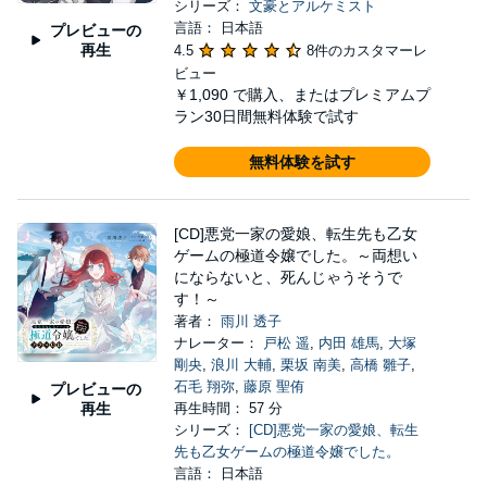
シリーズ：
文豪とアルケミスト
言語： 日本語
プレビューの
再生
4.5
8件のカスタマーレ
ビュー
￥1,090
で購入、またはプレミアムプ
ラン30日間無料体験で試す
無料体験を試す
[CD]悪党一家の愛娘、転生先も乙女
ゲームの極道令嬢でした。～両想い
にならないと、死んじゃうそうで
す！～
著者：
雨川 透子
ナレーター：
戸松 遥
,
内田 雄馬
,
大塚
剛央
,
浪川 大輔
,
栗坂 南美
,
高橋 雛子
,
石毛 翔弥
,
藤原 聖侑
プレビューの
再生
再生時間： 57 分
シリーズ：
[CD]悪党一家の愛娘、転生
先も乙女ゲームの極道令嬢でした。
言語： 日本語