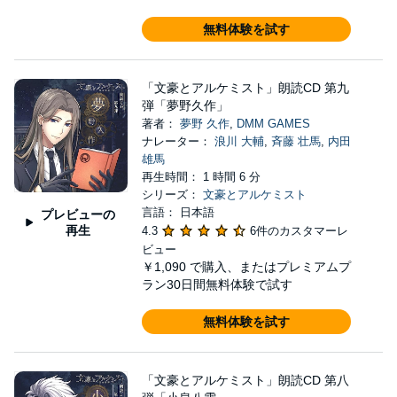
無料体験を試す
「文豪とアルケミスト」朗読CD 第九
弾「夢野久作」
著者：
夢野 久作
,
DMM GAMES
ナレーター：
浪川 大輔
,
斉藤 壮馬
,
内田
雄馬
再生時間： 1 時間 6 分
シリーズ：
文豪とアルケミスト
言語： 日本語
プレビューの
再生
4.3
6件のカスタマーレ
ビュー
￥1,090
で購入、またはプレミアムプ
ラン30日間無料体験で試す
無料体験を試す
「文豪とアルケミスト」朗読CD 第八