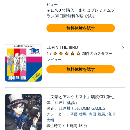
ビュー
￥1,760
で購入、またはプレミアムプ
ラン30日間無料体験で試す
無料体験を試す
LUPIN THE IIIRD
4.7
28件のカスタマー
レビュー
無料体験を試す
「文豪とアルケミスト」朗読CD 第七
弾「江戸川乱歩」
著者：
江戸川 乱歩
,
DMM GAMES
ナレーター：
斉藤 壮馬
,
内田 雄馬
,
浪川
大輔
再生時間： 1 時間 15 分