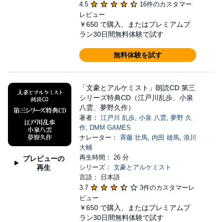
4.5
16件のカスタマー
レビュー
￥650
で購入、またはプレミアムプ
ラン30日間無料体験で試す
無料体験を試す
「文豪とアルケミスト」朗読CD 第三
シリーズ特典CD（江戸川乱歩、小泉
八雲、夢野久作）
著者：
江戸川 乱歩
,
小泉 八雲
,
夢野 久
作
,
DMM GAMES
ナレーター：
斉藤 壮馬
,
内田 雄馬
,
浪川
大輔
再生時間： 26 分
プレビューの
再生
シリーズ：
文豪とアルケミスト
言語： 日本語
3.7
3件のカスタマーレ
ビュー
￥650
で購入、またはプレミアムプ
ラン30日間無料体験で試す