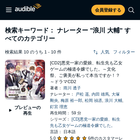
会員登録する
検索キーワード： ナレーター
"浪川 大輔"
す
べてのカテゴリー
検索結果 10 のうち 1 - 10 件
人気
フィルター
[CD2]悪党一家の愛娘、転生先も乙女
ゲームの極道令嬢でした。～文化
祭、ご褒美が私って本当ですか！？
～ドラマCD2
著者：
雨川 透子
ナレーター：
戸松 遥
,
内田 雄馬
,
大塚
剛央
,
梅原 裕一郎
,
松岡 禎丞
,
浪川 大輔
,
釘宮 理恵
プレビューの
再生
再生時間： 59 分
シリーズ：
[CD]悪党一家の愛娘、転生
先も乙女ゲームの極道令嬢でした。
言語： 日本語
5.0
6件のカスタマーレ