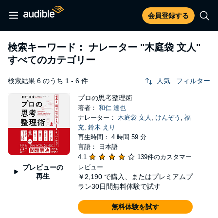
会員登録する
検索キーワード： ナレーター
"木庭袋 文人"
すべてのカテゴリー
検索結果 6 のうち 1 - 6 件
人気
フィルター
プロの思考整理術
著者：
和仁 達也
ナレーター：
木庭袋 文人
,
けんぞう
,
福
充
,
鈴木 えり
再生時間： 4 時間 59 分
言語： 日本語
4.1
139件のカスタマー
プレビューの
レビュー
再生
￥2,190
で購入、またはプレミアムプ
ラン30日間無料体験で試す
無料体験を試す