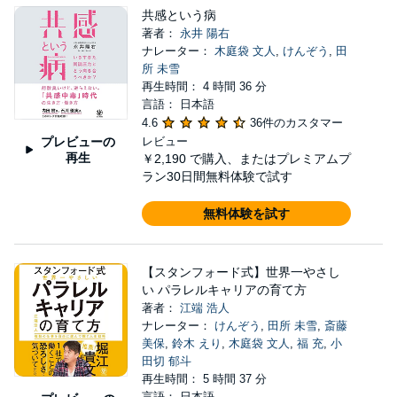
共感という病
著者：
永井 陽右
ナレーター：
木庭袋 文人
,
けんぞう
,
田
所 未雪
再生時間： 4 時間 36 分
言語： 日本語
4.6
36件のカスタマー
プレビューの
レビュー
再生
￥2,190
で購入、またはプレミアムプ
ラン30日間無料体験で試す
無料体験を試す
【スタンフォード式】世界一やさし
い パラレルキャリアの育て方
著者：
江端 浩人
ナレーター：
けんぞう
,
田所 未雪
,
斎藤
美保
,
鈴木 えり
,
木庭袋 文人
,
福 充
,
小
田切 郁斗
再生時間： 5 時間 37 分
言語： 日本語