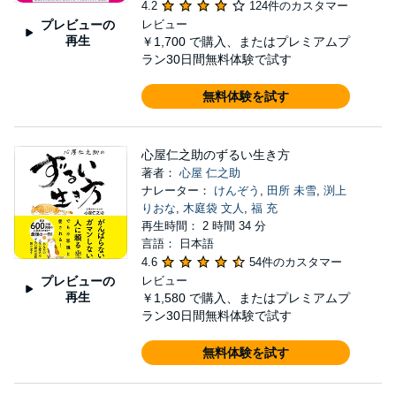
4.2
124件のカスタマー
プレビューの
レビュー
再生
￥1,700
で購入、またはプレミアムプ
ラン30日間無料体験で試す
無料体験を試す
心屋仁之助のずるい生き方
著者：
心屋 仁之助
ナレーター：
けんぞう
,
田所 未雪
,
渕上
りおな
,
木庭袋 文人
,
福 充
再生時間： 2 時間 34 分
言語： 日本語
4.6
54件のカスタマー
プレビューの
レビュー
再生
￥1,580
で購入、またはプレミアムプ
ラン30日間無料体験で試す
無料体験を試す