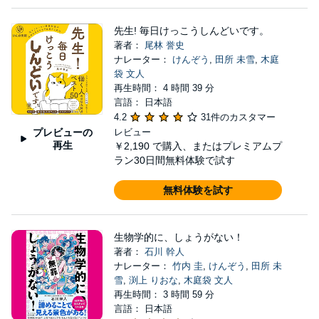
先生! 毎日けっこうしんどいです。
著者：
尾林 誉史
ナレーター：
けんぞう
,
田所 未雪
,
木庭
袋 文人
再生時間： 4 時間 39 分
言語： 日本語
4.2
31件のカスタマー
プレビューの
レビュー
再生
￥2,190
で購入、またはプレミアムプ
ラン30日間無料体験で試す
無料体験を試す
生物学的に、しょうがない！
著者：
石川 幹人
ナレーター：
竹内 圭
,
けんぞう
,
田所 未
雪
,
渕上 りおな
,
木庭袋 文人
再生時間： 3 時間 59 分
言語： 日本語