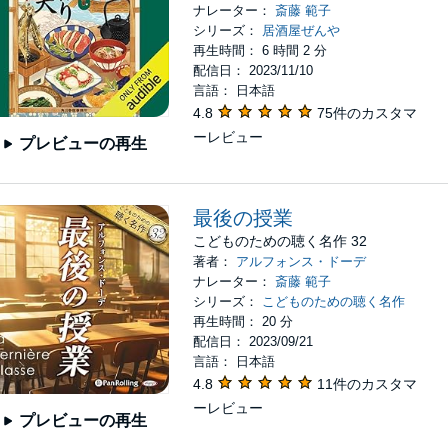
ナレーター：
斎藤 範子
シリーズ：
居酒屋ぜんや
再生時間： 6 時間 2 分
配信日： 2023/11/10
言語： 日本語
4.8
75件のカスタマ
ーレビュー
プレビューの再生
最後の授業
こどものための聴く名作 32
著者：
アルフォンス・ドーデ
ナレーター：
斎藤 範子
シリーズ：
こどものための聴く名作
再生時間： 20 分
配信日： 2023/09/21
言語： 日本語
4.8
11件のカスタマ
ーレビュー
プレビューの再生