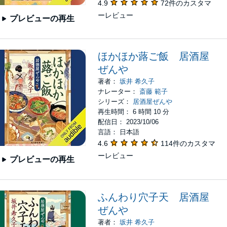
4.9
72件のカスタマ
ーレビュー
プレビューの再生
ほかほか蕗ご飯 居酒屋
ぜんや
著者：
坂井 希久子
ナレーター：
斎藤 範子
シリーズ：
居酒屋ぜんや
再生時間： 6 時間 10 分
配信日： 2023/10/06
言語： 日本語
4.6
114件のカスタマ
ーレビュー
プレビューの再生
ふんわり穴子天 居酒屋
ぜんや
著者：
坂井 希久子