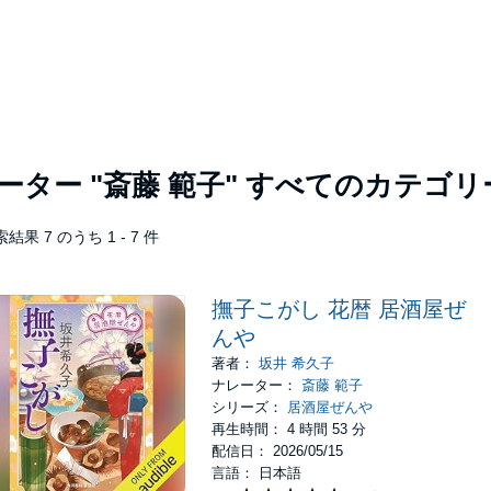
レーター
"斎藤 範子"
すべてのカテゴリ
結果 7 のうち 1 - 7 件
撫子こがし 花暦 居酒屋ぜ
んや
著者：
坂井 希久子
ナレーター：
斎藤 範子
シリーズ：
居酒屋ぜんや
再生時間： 4 時間 53 分
配信日： 2026/05/15
言語： 日本語