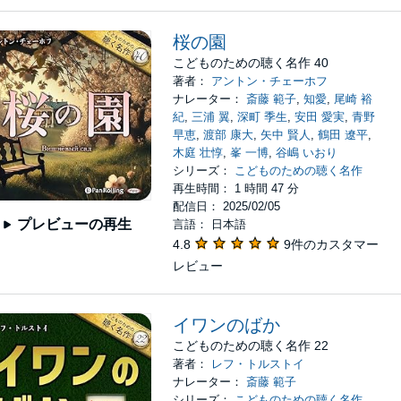
桜の園
こどものための聴く名作 40
著者：
アントン・チェーホフ
ナレーター：
斎藤 範子
,
知愛
,
尾崎 裕
紀
,
三浦 翼
,
深町 季生
,
安田 愛実
,
青野
早恵
,
渡部 康大
,
矢中 賢人
,
鶴田 遼平
,
木庭 壮惇
,
峯 一博
,
谷嶋 いおり
シリーズ：
こどものための聴く名作
再生時間： 1 時間 47 分
配信日： 2025/02/05
プレビューの再生
言語： 日本語
4.8
9件のカスタマー
レビュー
イワンのばか
こどものための聴く名作 22
著者：
レフ・トルストイ
ナレーター：
斎藤 範子
シリーズ：
こどものための聴く名作