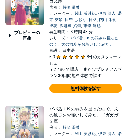
ガ文庫
著者：
持崎 湯葉
ナレーター：
関山 美沙紀
,
伊東 健人
,
若
井 友希
,
田中 しおり
,
日菜
,
内山 茉莉
,
成花
,
與那覇 拓樹
,
東條 達也
再生時間： 6 時間 43 分
プレビューの
再生
シリーズ：
パパ活ＪＫの弱みを握った
ので、犬の散歩をお願いしてみた。
言語： 日本語
5.0
8件のカスタマーレ
ビュー
￥2,480
で購入、またはプレミアムプ
ラン30日間無料体験で試す
無料体験を試す
パパ活ＪＫの弱みを握ったので、犬
の散歩をお願いしてみた。（ガガガ
文庫）
著者：
持崎 湯葉
ナレーター：
関山 美沙紀
,
伊東 健人
,
若