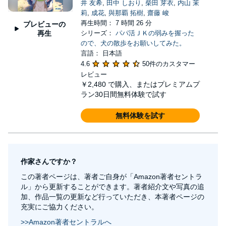
井 友希
,
田中 しおり
,
柴田 芽衣
,
内山 茉
莉
,
成花
,
與那覇 拓樹
,
齋藤 峻
再生時間： 7 時間 26 分
プレビューの
再生
シリーズ：
パパ活ＪＫの弱みを握った
ので、犬の散歩をお願いしてみた。
言語： 日本語
4.6
50件のカスタマー
レビュー
￥2,480
で購入、またはプレミアムプ
ラン30日間無料体験で試す
無料体験を試す
作家さんですか？
この著者ページは、著者ご自身が「Amazon著者セントラ
ル」から更新することができます。著者紹介文や写真の追
加、作品一覧の更新など行っていただき、本著者ページの
充実にご協力ください。
>>Amazon著者セントラルへ