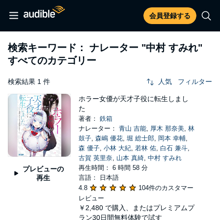
会員登録する
検索キーワード： ナレーター
"中村 すみれ"
すべてのカテゴリー
検索結果 1 件
人気
フィルター
ホラー女優が天才子役に転生しまし
た
著者：
鉄箱
ナレーター：
青山 吉能
,
厚木 那奈美
,
林
鼓子
,
森嶋 優花
,
堀 総士郎
,
岡本 幸輔
,
森 優子
,
小林 大紀
,
若林 佑
,
白石 兼斗
,
古賀 英里奈
,
山本 真綺
,
中村 すみれ
再生時間： 6 時間 58 分
プレビューの
再生
言語： 日本語
4.8
104件のカスタマー
レビュー
￥2,480
で購入、またはプレミアムプ
ラン30日間無料体験で試す