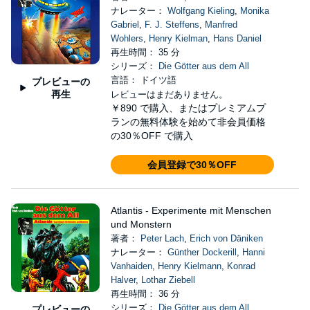
ナレーター：
Wolfgang Kieling
,
Monika
Gabriel
,
F. J. Steffens
,
Manfred
Wohlers
,
Henry Kielman
,
Hans Daniel
再生時間： 35 分
シリーズ：
Die Götter aus dem All
言語： ドイツ語
プレビューの
再生
レビューはまだありません。
￥890
で購入、またはプレミアムプ
ランの無料体験を始めて非会員価格
の30％OFF で購入
会員登録で30％OFF
Atlantis - Experimente mit Menschen
und Monstern
著者：
Peter Lach
,
Erich von Däniken
ナレーター：
Günther Dockerill
,
Hanni
Vanhaiden
,
Henry Kielmann
,
Konrad
Halver
,
Lothar Ziebell
再生時間： 36 分
シリーズ：
Die Götter aus dem All
プレビューの