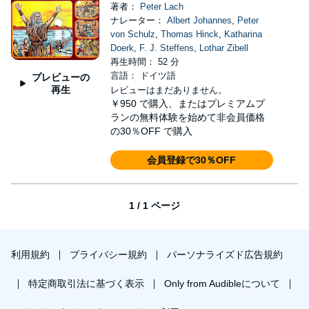
著者：
Peter Lach
ナレーター：
Albert Johannes
,
Peter
von Schulz
,
Thomas Hinck
,
Katharina
Doerk
,
F. J. Steffens
,
Lothar Zibell
再生時間： 52 分
言語： ドイツ語
プレビューの
再生
レビューはまだありません。
￥950
で購入、またはプレミアムプ
ランの無料体験を始めて非会員価格
の30％OFF で購入
会員登録で30％OFF
1 / 1 ページ
利用規約
プライバシー規約
パーソナライズド広告規約
特定商取引法に基づく表示
Only from Audibleについて