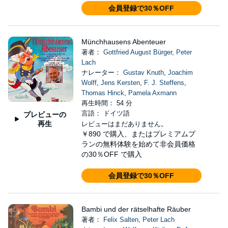
会員登録で30％OFF
Münchhausens Abenteuer
著者：
Gottfried August Bürger
,
Peter
Lach
ナレーター：
Gustav Knuth
,
Joachim
Wolff
,
Jens Kersten
,
F. J. Steffens
,
Thomas Hinck
,
Pamela Axmann
再生時間： 54 分
言語： ドイツ語
プレビューの
再生
レビューはまだありません。
￥890
で購入、またはプレミアムプ
ランの無料体験を始めて非会員価格
の30％OFF で購入
会員登録で30％OFF
Bambi und der rätselhafte Räuber
著者：
Felix Salten
,
Peter Lach