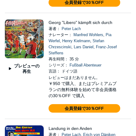
会員登録で30％OFF
Georg "Libero" kämpft sich durch
著者：
Peter Lach
ナレーター：
Manfred Wohlers
,
Pia
Werfel
,
Henry Kielmann
,
Stefan
Chrzescinski
,
Lars Daniel
,
Franz-Josef
Steffens
再生時間： 35 分
シリーズ：
Fußball Abenteuer
プレビューの
再生
言語： ドイツ語
レビューはまだありません。
￥950
で購入、またはプレミアムプ
ランの無料体験を始めて非会員価格
の30％OFF で購入
会員登録で30％OFF
Landung in den Anden
著者：
Peter Lach
,
Erich von Däniken