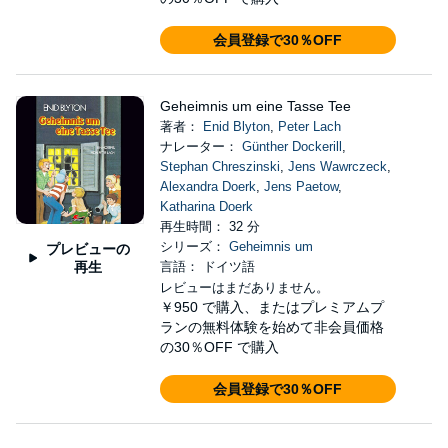
会員登録で30％OFF
Geheimnis um eine Tasse Tee
著者：
Enid Blyton
,
Peter Lach
ナレーター：
Günther Dockerill
,
Stephan Chreszinski
,
Jens Wawrczeck
,
Alexandra Doerk
,
Jens Paetow
,
Katharina Doerk
再生時間： 32 分
シリーズ：
Geheimnis um
プレビューの
再生
言語： ドイツ語
レビューはまだありません。
￥950
で購入、またはプレミアムプ
ランの無料体験を始めて非会員価格
の30％OFF で購入
会員登録で30％OFF