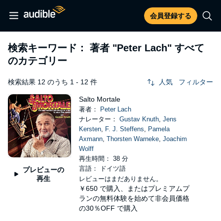
会員登録する
検索キーワード： 著者
"Peter Lach"
すべて
のカテゴリー
検索結果 12 のうち 1 - 12 件
人気
フィルター
Salto Mortale
著者：
Peter Lach
ナレーター：
Gustav Knuth
,
Jens
Kersten
,
F. J. Steffens
,
Pamela
Axmann
,
Thorsten Warneke
,
Joachim
Wolff
再生時間： 38 分
言語： ドイツ語
プレビューの
再生
レビューはまだありません。
￥650
で購入、またはプレミアムプ
ランの無料体験を始めて非会員価格
の30％OFF で購入