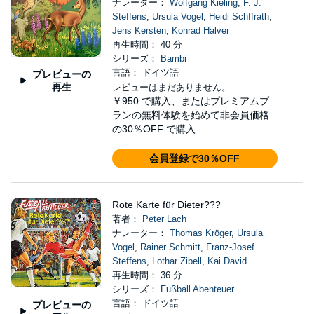
ナレーター：
Wolfgang Kieling
,
F. J.
Steffens
,
Ursula Vogel
,
Heidi Schffrath
,
Jens Kersten
,
Konrad Halver
再生時間： 40 分
シリーズ：
Bambi
言語： ドイツ語
プレビューの
再生
レビューはまだありません。
￥950
で購入、またはプレミアムプ
ランの無料体験を始めて非会員価格
の30％OFF で購入
会員登録で30％OFF
Rote Karte für Dieter???
著者：
Peter Lach
ナレーター：
Thomas Kröger
,
Ursula
Vogel
,
Rainer Schmitt
,
Franz-Josef
Steffens
,
Lothar Zibell
,
Kai David
再生時間： 36 分
シリーズ：
Fußball Abenteuer
言語： ドイツ語
プレビューの