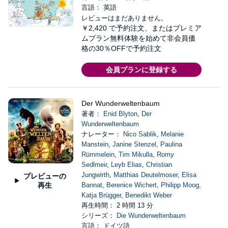
言語： 英語
レビューはまだありません。
￥2,420
で予約注文、またはプレミア
ムプラン無料体験を始めて非会員価
格の30％OFFで予約注文
会員プランに登録する
Der Wunderweltenbaum
著者：
Enid Blyton
,
Der
Wunderweltenbaum
ナレーター：
Nico Sablik
,
Melanie
Manstein
,
Janine Stenzel
,
Paulina
Rümmelein
,
Tim Mikulla
,
Romy
Sedlmeir
,
Leyb Elias
,
Christian
Jungwirth
,
Matthias Deutelmoser
,
Elisa
プレビューの
再生
Bannat
,
Berenice Wichert
,
Philipp Moog
,
Katja Brügger
,
Benedikt Weber
再生時間： 2 時間 13 分
シリーズ：
Die Wunderweltenbaum
言語： ドイツ語