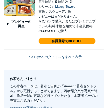
再生時間： 5 時間 24 分
シリーズ：
Malory Towers
言語： スウェーデン語
レビューはまだありません。
￥2,420
で購入、またはプレミアムプ
プレビューの
再生
ランの無料体験を始めて非会員価格
の30％OFF で購入
会員登録で30％OFF
Enid Blyton のタイトルをすべて表示
作家さんですか？
この著者ページは、著者ご自身が「Amazon著者セントラ
ル」から更新することができます。著者紹介文や写真の追
加、作品一覧の更新など行っていただき、本著者ページの
充実にご協力ください。
>>Amazon著者セントラルへ