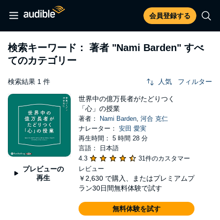
会員登録する
検索キーワード： 著者
"Nami Barden"
すべ
てのカテゴリー
検索結果 1 件
人気
フィルター
世界中の億万長者がたどりつく
「心」の授業
著者：
Nami Barden
,
河合 克仁
ナレーター：
安田 愛実
再生時間： 5 時間 28 分
言語： 日本語
4.3
31件のカスタマー
プレビューの
レビュー
再生
￥2,630
で購入、またはプレミアムプ
ラン30日間無料体験で試す
無料体験を試す