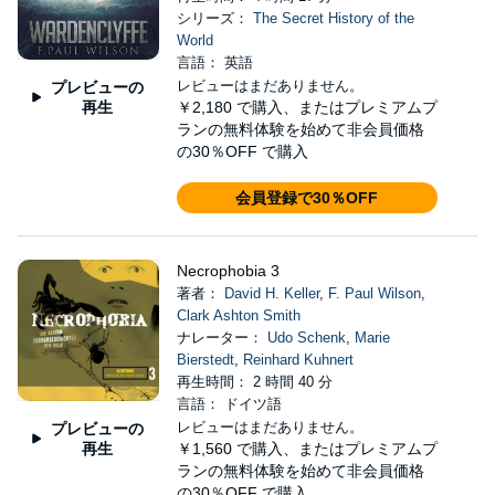
シリーズ：
The Secret History of the
World
言語： 英語
レビューはまだありません。
プレビューの
再生
￥2,180
で購入、またはプレミアムプ
ランの無料体験を始めて非会員価格
の30％OFF で購入
会員登録で30％OFF
Necrophobia 3
著者：
David H. Keller
,
F. Paul Wilson
,
Clark Ashton Smith
ナレーター：
Udo Schenk
,
Marie
Bierstedt
,
Reinhard Kuhnert
再生時間： 2 時間 40 分
言語： ドイツ語
レビューはまだありません。
プレビューの
再生
￥1,560
で購入、またはプレミアムプ
ランの無料体験を始めて非会員価格
の30％OFF で購入