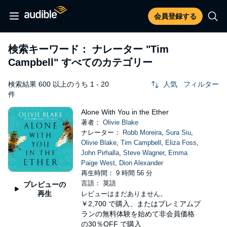
会員登録する
検索キーワード： ナレーター
"Tim
Campbell"
すべてのカテゴリー
検索結果 600 以上のうち 1 - 20
人気
フィルター
件
Alone With You in the Ether
著者：
Olivie Blake
ナレーター：
Robb Moreira
,
Sura Siu
,
Olivie Blake
,
Tim Campbell
,
Eliza Foss
,
John Pirhalla
,
Steve Wagner
,
Emma
Paige West
,
Dion Alexander
再生時間： 9 時間 56 分
言語： 英語
プレビューの
再生
レビューはまだありません。
￥2,700
で購入、またはプレミアムプ
ランの無料体験を始めて非会員価格
の30％OFF で購入