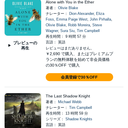
Alone with You in the Ether
著者：
Olivie Blake
ナレーター：
Dion Alexander
,
Eliza
Foss
,
Emma Paige West
,
John Pirhalla
,
Olivie Blake
,
Robb Moreira
,
Steve
Wagner
,
Sura Siu
,
Tim Campbell
再生時間： 9 時間 57 分
言語： 英語
プレビューの
再生
レビューはまだありません。
￥2,690
で購入、またはプレミアムプ
ランの無料体験を始めて非会員価格
の30％OFF で購入
会員登録で30％OFF
The Last Shadow Knight
著者：
Michael Webb
ナレーター：
Tim Campbell
再生時間： 13 時間 59 分
シリーズ：
Shadow Knights
言語： 英語