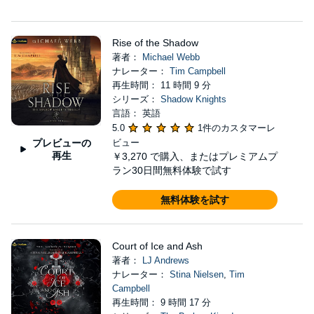
Rise of the Shadow
著者：
Michael Webb
ナレーター：
Tim Campbell
再生時間： 11 時間 9 分
シリーズ：
Shadow Knights
言語： 英語
5.0
1件のカスタマーレ
プレビューの
ビュー
再生
￥3,270
で購入、またはプレミアムプ
ラン30日間無料体験で試す
無料体験を試す
Court of Ice and Ash
著者：
LJ Andrews
ナレーター：
Stina Nielsen
,
Tim
Campbell
再生時間： 9 時間 17 分