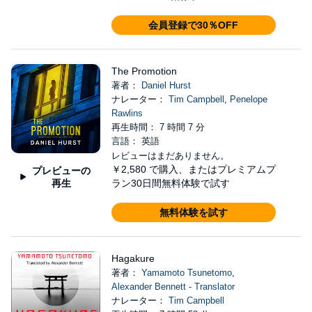
会員登録で30％OFF
The Promotion
著者：
Daniel Hurst
ナレーター：
Tim Campbell
,
Penelope
Rawlins
再生時間： 7 時間 7 分
言語： 英語
レビューはまだありません。
￥2,580
で購入、またはプレミアムプ
プレビューの
再生
ラン30日間無料体験で試す
無料体験を試す
Hagakure
著者：
Yamamoto Tsunetomo
,
Alexander Bennett - Translator
ナレーター：
Tim Campbell