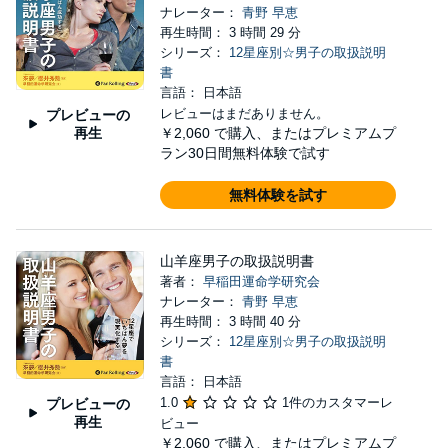
ナレーター：
青野 早恵
再生時間： 3 時間 29 分
シリーズ：
12星座別☆男子の取扱説明
書
言語： 日本語
レビューはまだありません。
プレビューの
再生
￥2,060
で購入、またはプレミアムプ
ラン30日間無料体験で試す
無料体験を試す
山羊座男子の取扱説明書
著者：
早稲田運命学研究会
ナレーター：
青野 早恵
再生時間： 3 時間 40 分
シリーズ：
12星座別☆男子の取扱説明
書
言語： 日本語
1.0
1件のカスタマーレ
プレビューの
再生
ビュー
￥2,060
で購入、またはプレミアムプ