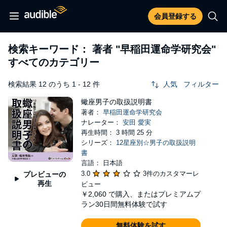
会員登録する
検索キーワード： 著者
"早稲田運命学研究会"
すべてのカテゴリー
検索結果 12 のうち 1 - 12 件
人気
フィルター
蠍座男子の取扱説明書
著者：
早稲田運命学研究会
ナレーター：
安田 愛実
再生時間： 3 時間 25 分
シリーズ：
12星座別☆男子の取扱説明
書
言語： 日本語
3.0
3件のカスタマーレ
プレビューの
再生
ビュー
￥2,060
で購入、またはプレミアムプ
ラン30日間無料体験で試す
無料体験を試す