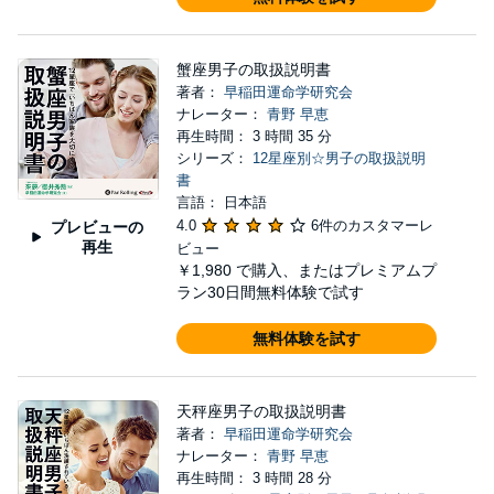
蟹座男子の取扱説明書
著者：
早稲田運命学研究会
ナレーター：
青野 早恵
再生時間： 3 時間 35 分
シリーズ：
12星座別☆男子の取扱説明
書
言語： 日本語
4.0
6件のカスタマーレ
プレビューの
再生
ビュー
￥1,980
で購入、またはプレミアムプ
ラン30日間無料体験で試す
無料体験を試す
天秤座男子の取扱説明書
著者：
早稲田運命学研究会
ナレーター：
青野 早恵
再生時間： 3 時間 28 分