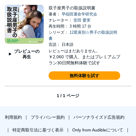
双子座男子の取扱説明書
著者：
早稲田運命学研究会
ナレーター：
安田 愛実
再生時間： 3 時間 17 分
シリーズ：
12星座別☆男子の取扱説明
書
言語： 日本語
レビューはまだありません。
プレビューの
再生
￥2,060
で購入、またはプレミアムプ
ラン30日間無料体験で試す
無料体験を試す
1 / 1 ページ
利用規約
プライバシー規約
パーソナライズド広告規約
特定商取引法に基づく表示
Only from Audibleについて