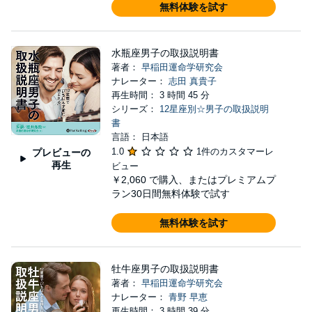
無料体験を試す
水瓶座男子の取扱説明書
著者：
早稲田運命学研究会
ナレーター：
志田 真貴子
再生時間： 3 時間 45 分
シリーズ：
12星座別☆男子の取扱説明
書
言語： 日本語
1.0
1件のカスタマーレ
プレビューの
再生
ビュー
￥2,060
で購入、またはプレミアムプ
ラン30日間無料体験で試す
無料体験を試す
牡牛座男子の取扱説明書
著者：
早稲田運命学研究会
ナレーター：
青野 早恵
再生時間： 3 時間 39 分