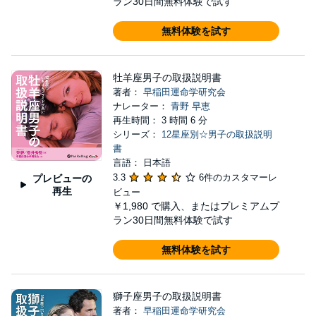
ラン30日間無料体験で試す
無料体験を試す
牡羊座男子の取扱説明書
著者：
早稲田運命学研究会
ナレーター：
青野 早恵
再生時間： 3 時間 6 分
シリーズ：
12星座別☆男子の取扱説明
書
言語： 日本語
3.3
6件のカスタマーレ
プレビューの
再生
ビュー
￥1,980
で購入、またはプレミアムプ
ラン30日間無料体験で試す
無料体験を試す
獅子座男子の取扱説明書
著者：
早稲田運命学研究会