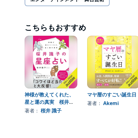
その他にも、
・牡羊座男子との相性
・牡羊座男子が惹かれるタイプ
・牡羊座男子と幸せになる秘訣……など、
こちらもおすすめ
気になる牡羊座男子とよりよい関係を築くための傾
牡羊座男子について知りたい女子はもちろん、牡羊座男
Shuppan
神様が教えてくれた、
マヤ暦のすごい誕生日
星と運の真実 桜井識
著者：
Akemi
子の星座占い
著者：
桜井 識子