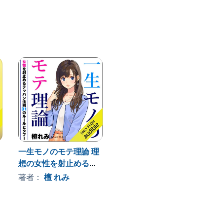
向と対策を網羅しています。
子や牡羊座女子も必見の1冊です。©2016 Kizuna
一生モノのモテ理論 理
想の女性を射止めるテ
ッパン法則 31のルール
著者：
檀 れみ
とタブー