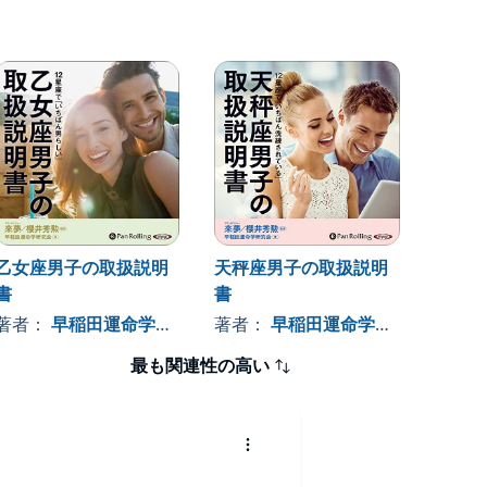
乙女座男子の取扱説明
天秤座男子の取扱説明
蠍座男
書
書
著者
著者：
早稲田運命学研究会
著者：
早稲田運命学研究会
最も関連性の高い