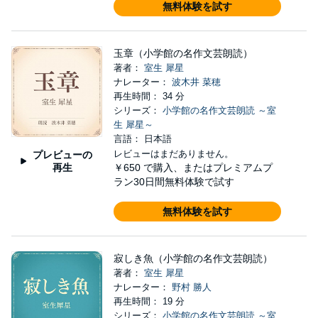
無料体験を試す
玉章（小学館の名作文芸朗読）
著者：
室生 犀星
ナレーター：
波木井 菜穂
再生時間： 34 分
シリーズ：
小学館の名作文芸朗読 ～室
生 犀星～
言語： 日本語
レビューはまだありません。
プレビューの
再生
￥650
で購入、またはプレミアムプ
ラン30日間無料体験で試す
無料体験を試す
寂しき魚（小学館の名作文芸朗読）
著者：
室生 犀星
ナレーター：
野村 勝人
再生時間： 19 分
シリーズ：
小学館の名作文芸朗読 ～室