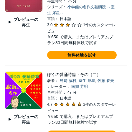
再生時間： 25 分
シリーズ：
小学館の名作文芸朗読 ～室
生 犀星～
言語： 日本語
プレビューの
再生
3.0
1件のカスタマーレ
ビュー
￥650
で購入、またはプレミアムプ
ラン30日間無料体験で試す
無料体験を試す
ぼくの愛誦詩篇・その（二）
著者：
島崎 藤村
,
室生 犀星
,
佐藤 春夫
ナレーター：
南郷 芳明
再生時間： 47 分
言語： 日本語
4.7
3件のカスタマーレ
ビュー
￥650
で購入、またはプレミアムプ
プレビューの
再生
ラン30日間無料体験で試す