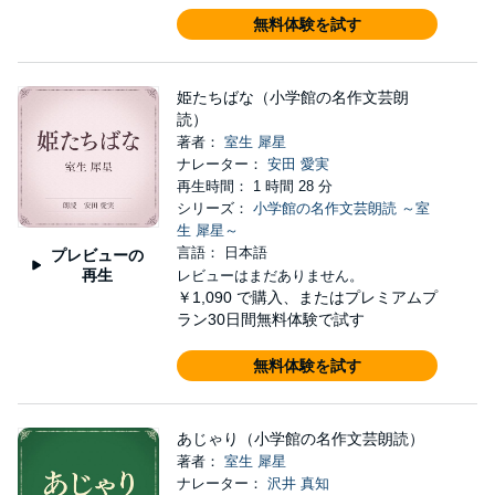
無料体験を試す
姫たちばな（小学館の名作文芸朗
読）
著者：
室生 犀星
ナレーター：
安田 愛実
再生時間： 1 時間 28 分
シリーズ：
小学館の名作文芸朗読 ～室
生 犀星～
言語： 日本語
プレビューの
再生
レビューはまだありません。
￥1,090
で購入、またはプレミアムプ
ラン30日間無料体験で試す
無料体験を試す
あじゃり（小学館の名作文芸朗読）
著者：
室生 犀星
ナレーター：
沢井 真知