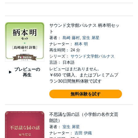
サウンド文学館パルナス 柄本明セッ
ト
著者：
島崎 藤村
,
室生 犀星
ナレーター：
柄本 明
再生時間： 24 分
シリーズ：
サウンド文学館パルナス
言語： 日本語
レビューはまだありません。
プレビューの
再生
￥650
で購入、またはプレミアムプ
ラン30日間無料体験で試す
無料体験を試す
不思議な国の話（小学館の名作文芸
朗読）
著者：
室生 犀星
ナレーター：
吉田 伊織