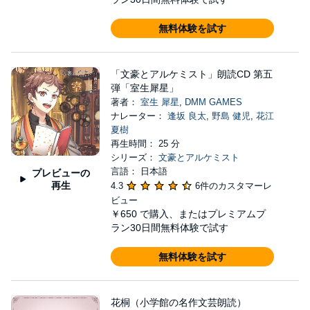
無料体験を試す
「文豪とアルケミスト」朗読CD 第五
弾「室生犀星」
著者：
室生 犀星
,
DMM GAMES
ナレーター：
逢坂 良太
,
野島 健児
,
花江
夏樹
再生時間： 25 分
シリーズ：
文豪とアルケミスト
言語： 日本語
プレビューの
再生
4.3
6件のカスタマーレ
ビュー
￥650
で購入、またはプレミアムプ
ラン30日間無料体験で試す
無料体験を試す
花桐（小学館の名作文芸朗読）