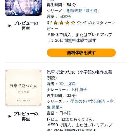
再生時間： 54 分
シリーズ：
朗読喫茶「噺の籠」
言語： 日本語
3.7
3件のカスタマーレ
プレビューの
再生
ビュー
￥650
で購入、またはプレミアムプ
ラン30日間無料体験で試す
無料体験を試す
汽車で逢つた女（小学館の名作文芸
朗読）
著者：
室生 犀星
ナレーター：
上村 典子
再生時間： 33 分
シリーズ：
小学館の名作文芸朗読 ～室
生 犀星～
言語： 日本語
プレビューの
再生
レビューはまだありません。
￥550
で購入、またはプレミアムプ
ラン30日間無料体験で試す