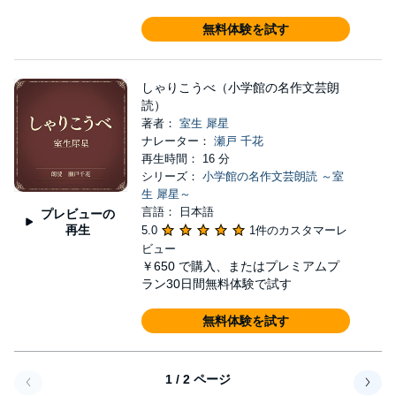
無料体験を試す
しゃりこうべ（小学館の名作文芸朗
読）
著者：
室生 犀星
ナレーター：
瀬戸 千花
再生時間： 16 分
シリーズ：
小学館の名作文芸朗読 ～室
生 犀星～
言語： 日本語
プレビューの
再生
5.0
1件のカスタマーレ
ビュー
￥650
で購入、またはプレミアムプ
ラン30日間無料体験で試す
無料体験を試す
1 / 2 ページ
戻る
次へ