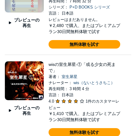
再生時間： 7 時間 32 分
シリーズ：
P+D BOOKS シリーズ
言語： 日本語
レビューはまだありません。
プレビューの
再生
￥2,480
で購入、またはプレミアムプ
ラン30日間無料体験で試す
無料体験を試す
wisの室生犀星-①「或る少女の死ま
で」
著者：
室生犀星
ナレーター：
wis（ないとうさちこ）
再生時間： 3 時間 4 分
言語： 日本語
4.0
1件のカスタマーレ
プレビューの
ビュー
再生
￥1,410
で購入、またはプレミアムプ
ラン30日間無料体験で試す
無料体験を試す