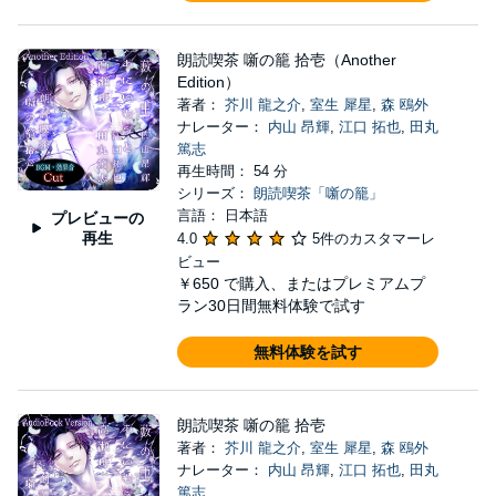
朗読喫茶 噺の籠 拾壱（Another
Edition）
著者：
芥川 龍之介
,
室生 犀星
,
森 鴎外
ナレーター：
内山 昂輝
,
江口 拓也
,
田丸
篤志
再生時間： 54 分
シリーズ：
朗読喫茶「噺の籠」
言語： 日本語
プレビューの
再生
4.0
5件のカスタマーレ
ビュー
￥650
で購入、またはプレミアムプ
ラン30日間無料体験で試す
無料体験を試す
朗読喫茶 噺の籠 拾壱
著者：
芥川 龍之介
,
室生 犀星
,
森 鴎外
ナレーター：
内山 昂輝
,
江口 拓也
,
田丸
篤志