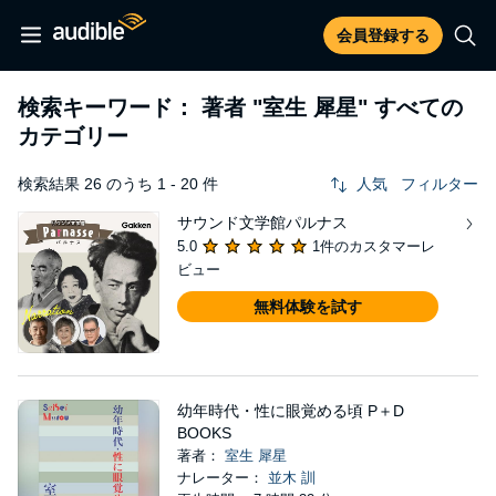
会員登録する
検索キーワード： 著者
"室生 犀星"
すべての
カテゴリー
検索結果 26 のうち 1 - 20 件
人気
フィルター
サウンド文学館パルナス
5.0
1件のカスタマーレ
ビュー
無料体験を試す
幼年時代・性に眼覚める頃 P＋D
BOOKS
著者：
室生 犀星
ナレーター：
並木 訓