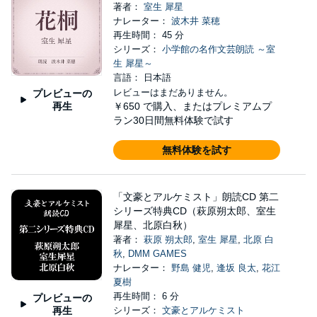
著者：
室生 犀星
ナレーター：
波木井 菜穂
再生時間： 45 分
シリーズ：
小学館の名作文芸朗読 ～室
生 犀星～
言語： 日本語
レビューはまだありません。
プレビューの
再生
￥650
で購入、またはプレミアムプ
ラン30日間無料体験で試す
無料体験を試す
「文豪とアルケミスト」朗読CD 第二
シリーズ特典CD（萩原朔太郎、室生
犀星、北原白秋）
著者：
萩原 朔太郎
,
室生 犀星
,
北原 白
秋
,
DMM GAMES
ナレーター：
野島 健児
,
逢坂 良太
,
花江
夏樹
再生時間： 6 分
プレビューの
再生
シリーズ：
文豪とアルケミスト