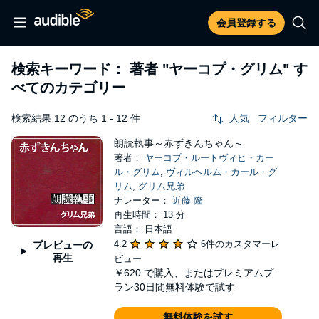
会員登録する
検索キーワード： 著者
"ヤーコプ・グリム"
す
べてのカテゴリー
検索結果 12 のうち 1 - 12 件
人気
フィルター
朗読執事～赤ずきんちゃん～
著者：
ヤーコプ・ルートヴィヒ・カー
ル・グリム
,
ヴィルヘルム・カール・グ
リム
,
グリム兄弟
ナレーター：
近藤 隆
再生時間： 13 分
言語： 日本語
4.2
6件のカスタマーレ
プレビューの
再生
ビュー
￥620
で購入、またはプレミアムプ
ラン30日間無料体験で試す
無料体験を試す