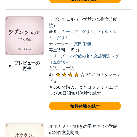
ラプンツェル（小学館の名作文芸朗
読）
著者：
ヤーコプ・グリム
,
ヴィルヘル
ム・グリム
ナレーター：
原田 彩楓
再生時間： 15 分
シリーズ：
小学館の名作文芸朗読 ～グ
リム童話～
プレビューの
再生
言語： 日本語
4.0
3件のカスタマーレ
ビュー
￥650
で購入、またはプレミアムプ
ラン30日間無料体験で試す
無料体験を試す
オオカミと七ひきの子ヤギ（小学館
の名作文芸朗読）