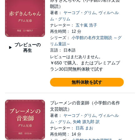
赤ずきんちゃん（小学館の名作文芸
朗読）
著者：
ヤーコプ・グリム
,
ヴィルヘル
ム・グリム
ナレーター：
五十嵐 浩子
再生時間： 12 分
シリーズ：
小学館の名作文芸朗読 ～グ
リム童話～
プレビューの
再生
言語： 日本語
レビューはまだありません。
￥650
で購入、またはプレミアムプ
ラン30日間無料体験で試す
無料体験を試す
ブレーメンの音楽師（小学館の名作
文芸朗読）
著者：
ヤーコプ・グリム
,
ヴィルヘル
ム・グリム
,
矢崎 源九郎 訳
ナレーター：
日高 まお
再生時間： 14 分