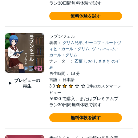
ラン30日間無料体験で試す
無料体験を試す
ラプンツェル
著者：
グリム兄弟
,
ヤーコプ・ルートヴ
ィヒ・カール・グリム
,
ヴィルヘルム・
カール・グリム
ナレーター：
乙葉 しおり
,
ささき のぞ
み
再生時間： 18 分
言語： 日本語
プレビューの
再生
3.0
1件のカスタマーレ
ビュー
￥620
で購入、またはプレミアムプ
ラン30日間無料体験で試す
無料体験を試す