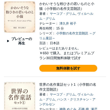
かわいそうな粉ひきの若いものと⼩
猫（小学館の名作文芸朗読）
著者：
ヤーコプ・グリム
,
ヴィルヘル
ム・グリム
ナレーター：
津久井 裕子
再生時間： 15 分
シリーズ：
小学館の名作文芸朗読 ～グ
リム童話～
プレビューの
再生
言語： 日本語
レビューはまだありません。
￥650
で購入、またはプレミアムプ
ラン30日間無料体験で試す
無料体験を試す
世界の名作童話セット1（小学館の名
作文芸朗読）
著者：
ヤーコプ・グリム
,
ヴィルヘル
ム・グリム
,
ハンス・クリスチャン・ア
ンデルセン
ナレーター：
神路 めぐみ
,
石橋 桃
,
瀬戸