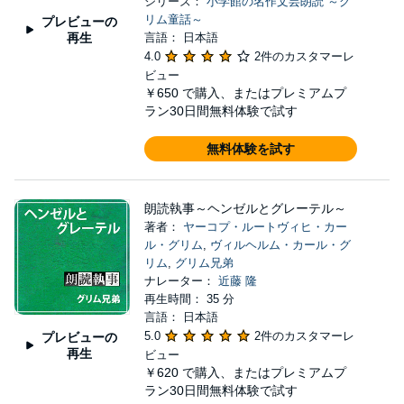
シリーズ：
小学館の名作文芸朗読 ～グ
リム童話～
プレビューの
再生
言語： 日本語
4.0
2件のカスタマーレ
ビュー
￥650
で購入、またはプレミアムプ
ラン30日間無料体験で試す
無料体験を試す
朗読執事～ヘンゼルとグレーテル～
著者：
ヤーコプ・ルートヴィヒ・カー
ル・グリム
,
ヴィルヘルム・カール・グ
リム
,
グリム兄弟
ナレーター：
近藤 隆
再生時間： 35 分
言語： 日本語
5.0
2件のカスタマーレ
プレビューの
再生
ビュー
￥620
で購入、またはプレミアムプ
ラン30日間無料体験で試す