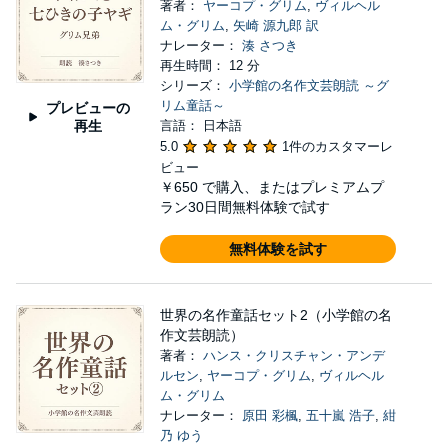
著者：
ヤーコプ・グリム
,
ヴィルヘル
ム・グリム
,
矢崎 源九郎 訳
ナレーター：
湊 さつき
再生時間： 12 分
シリーズ：
小学館の名作文芸朗読 ～グ
リム童話～
プレビューの
再生
言語： 日本語
5.0
1件のカスタマーレ
ビュー
￥650
で購入、またはプレミアムプ
ラン30日間無料体験で試す
無料体験を試す
世界の名作童話セット2（小学館の名
作文芸朗読）
著者：
ハンス・クリスチャン・アンデ
ルセン
,
ヤーコプ・グリム
,
ヴィルヘル
ム・グリム
ナレーター：
原田 彩楓
,
五十嵐 浩子
,
紺
乃 ゆう