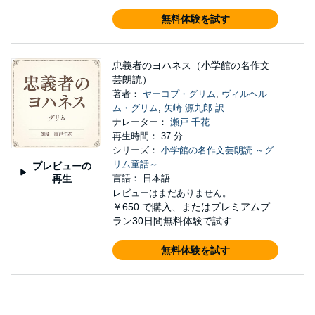
無料体験を試す
忠義者のヨハネス（小学館の名作文
芸朗読）
著者：
ヤーコプ・グリム
,
ヴィルヘル
ム・グリム
,
矢崎 源九郎 訳
ナレーター：
瀬戸 千花
再生時間： 37 分
シリーズ：
小学館の名作文芸朗読 ～グ
リム童話～
プレビューの
再生
言語： 日本語
レビューはまだありません。
￥650
で購入、またはプレミアムプ
ラン30日間無料体験で試す
無料体験を試す