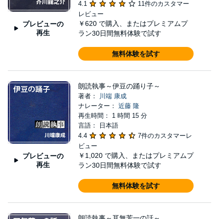
4.1
11件のカスタマー
レビュー
￥620
で購入、またはプレミアムプ
プレビューの
再生
ラン30日間無料体験で試す
無料体験を試す
朗読執事～伊豆の踊り子～
著者：
川端 康成
ナレーター：
近藤 隆
再生時間： 1 時間 15 分
言語： 日本語
4.4
7件のカスタマーレ
ビュー
￥1,020
で購入、またはプレミアムプ
プレビューの
再生
ラン30日間無料体験で試す
無料体験を試す
朗読執事～耳無芳一の話～