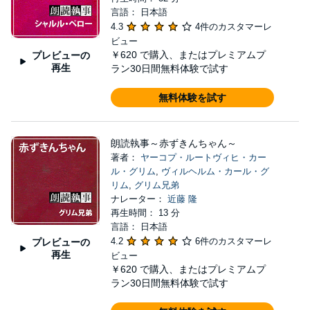
言語： 日本語
4.3
4件のカスタマーレ
ビュー
￥620
で購入、またはプレミアムプ
プレビューの
再生
ラン30日間無料体験で試す
無料体験を試す
朗読執事～赤ずきんちゃん～
著者：
ヤーコプ・ルートヴィヒ・カー
ル・グリム
,
ヴィルヘルム・カール・グ
リム
,
グリム兄弟
ナレーター：
近藤 隆
再生時間： 13 分
言語： 日本語
4.2
6件のカスタマーレ
プレビューの
再生
ビュー
￥620
で購入、またはプレミアムプ
ラン30日間無料体験で試す