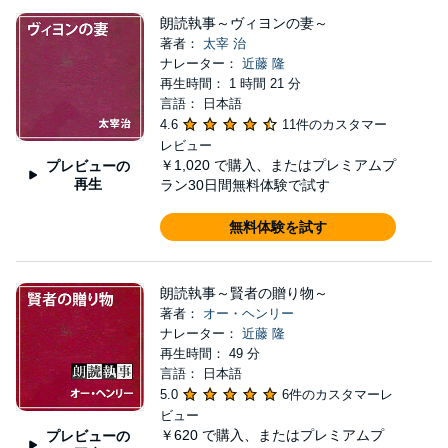
朗読執事～ヴィヨンの妻～
著者：
太宰 治
ナレーター：
近藤 隆
再生時間： 1 時間 21 分
言語： 日本語
4.6
11件のカスタマー
レビュー
￥1,020
で購入、またはプレミアムプ
プレビューの
再生
ラン30日間無料体験で試す
無料体験を試す
朗読執事～賢者の贈り物～
著者：
オー・ヘンリー
ナレーター：
近藤 隆
再生時間： 49 分
言語： 日本語
5.0
6件のカスタマーレ
ビュー
￥620
で購入、またはプレミアムプ
プレビューの