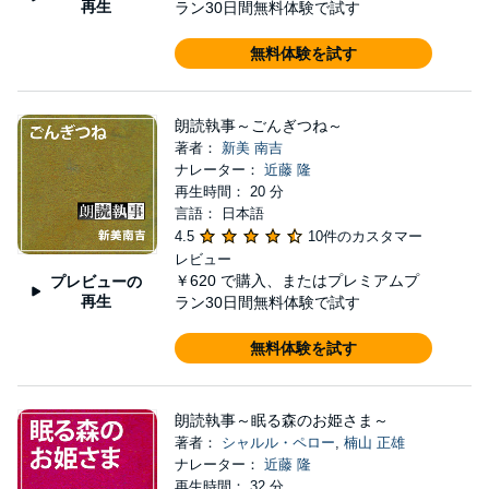
再生
ラン30日間無料体験で試す
無料体験を試す
朗読執事～ごんぎつね～
著者：
新美 南吉
ナレーター：
近藤 隆
再生時間： 20 分
言語： 日本語
4.5
10件のカスタマー
レビュー
￥620
で購入、またはプレミアムプ
プレビューの
再生
ラン30日間無料体験で試す
無料体験を試す
朗読執事～眠る森のお姫さま～
著者：
シャルル・ペロー
,
楠山 正雄
ナレーター：
近藤 隆
再生時間： 32 分