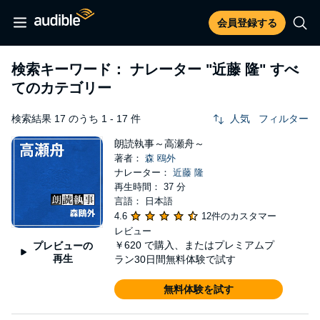
会員登録する
検索キーワード： ナレーター
"近藤 隆"
すべ
てのカテゴリー
検索結果 17 のうち 1 - 17 件
人気
フィルター
朗読執事～高瀬舟～
著者：
森 鴎外
ナレーター：
近藤 隆
再生時間： 37 分
言語： 日本語
4.6
12件のカスタマー
レビュー
￥620
で購入、またはプレミアムプ
プレビューの
再生
ラン30日間無料体験で試す
無料体験を試す