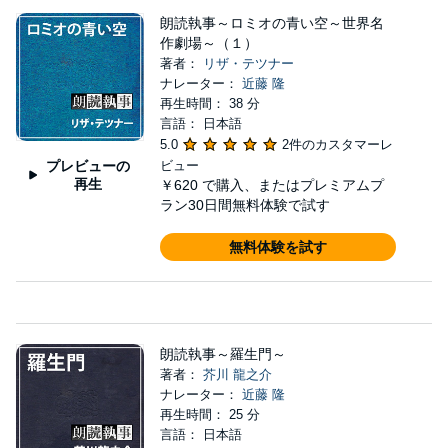
朗読執事～ロミオの青い空～世界名
作劇場～（１）
著者：
リザ・テツナー
ナレーター：
近藤 隆
再生時間： 38 分
言語： 日本語
5.0
2件のカスタマーレ
プレビューの
ビュー
再生
￥620
で購入、またはプレミアムプ
ラン30日間無料体験で試す
無料体験を試す
朗読執事～羅生門～
著者：
芥川 龍之介
ナレーター：
近藤 隆
再生時間： 25 分
言語： 日本語