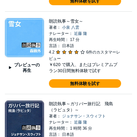
無料体験を試す
朗読執事～雪女～
著者：
小泉 八雲
ナレーター：
近藤 隆
再生時間： 17 分
言語： 日本語
4.2
6件のカスタマーレ
ビュー
￥620
で購入、またはプレミアムプ
プレビューの
再生
ラン30日間無料体験で試す
無料体験を試す
朗読執事～ガリバー旅行記 飛島
（ラピュタ）～
著者：
ジョナサン・スウィフト
ナレーター：
近藤 隆
再生時間： 1 時間 36 分
言語： 日本語