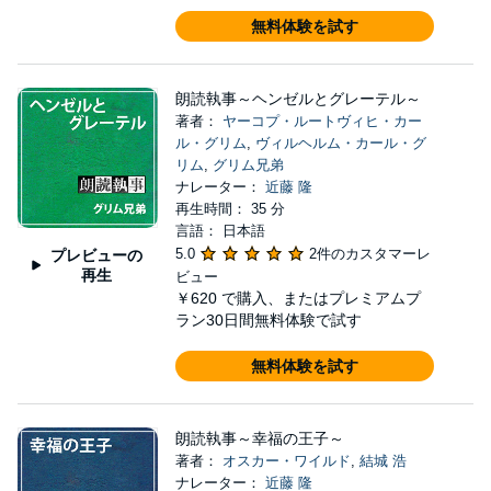
無料体験を試す
朗読執事～ヘンゼルとグレーテル～
著者：
ヤーコプ・ルートヴィヒ・カー
ル・グリム
,
ヴィルヘルム・カール・グ
リム
,
グリム兄弟
ナレーター：
近藤 隆
再生時間： 35 分
言語： 日本語
5.0
2件のカスタマーレ
プレビューの
再生
ビュー
￥620
で購入、またはプレミアムプ
ラン30日間無料体験で試す
無料体験を試す
朗読執事～幸福の王子～
著者：
オスカー・ワイルド
,
結城 浩
ナレーター：
近藤 隆