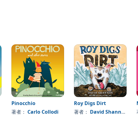
018 Arcturus Digital
Pinocchio
Roy Digs Dirt
著者：
Carlo Collodi
著者：
David Shannon