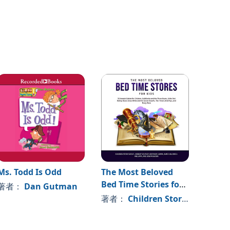
Ms. Todd Is Odd
The Most Beloved
Rise o
Bed Time Stories for
Drag
著者：
Dan Gutman
Kids
著者：
Children Story Group
著者