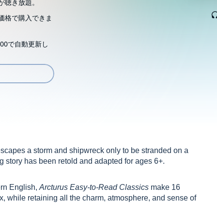
が聴き放題。
価格で購入できま
00で自動更新し
scapes a storm and shipwreck only to be stranded on a
ling story has been retold and adapted for ages 6+.
rn English,
Arcturus Easy-to-Read Classics
make 16
ix, while retaining all the charm, atmosphere, and sense of
.