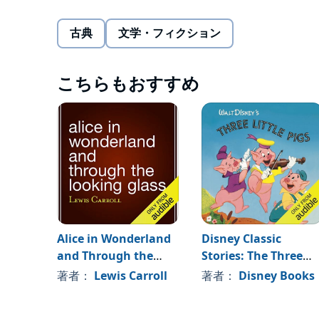
©2018 Adaptation by Arcturus Holdings Limited (P)2
古典
文学・フィクション
こちらもおすすめ
Alice in Wonderland
Disney Classic
and Through the
Stories: The Three
Looking Glass
Little Pigs
著者：
Lewis Carroll
著者：
Disney Books