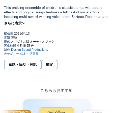
This enticing ensemble of children’s classic stories with sound
effects and original songs features a full cast of voice actors,
including multi-award-winning voice talent Barbara Rosenblat and
ATC Seneca Award-nominee Georgia Lee Schultz. Included in
the collection are
Alice in Wonderland
,
Snow White
,
Cinderella
,
©2021 Diane Vanden Hoven and George Zarr (P)2021 Design
Sleeping Beauty
,
Little Red Riding Hood
, and International Radio
Sound Productions
Festival-winner
Scourge of the Desert
. An engaging listening
experience for the young and the young at heart!
童話・民話・神話
翻案
こちらもおすすめ