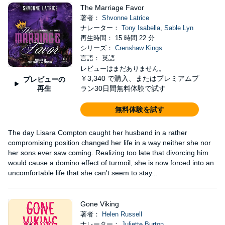
The Marriage Favor
著者：
Shvonne Latrice
ナレーター：
Tony Isabella
,
Sable Lyn
再生時間： 15 時間 22 分
シリーズ：
Crenshaw Kings
言語： 英語
レビューはまだありません。
￥3,340
で購入、またはプレミアムプ
プレビューの
再生
ラン30日間無料体験で試す
無料体験を試す
The day Lisara Compton caught her husband in a rather
compromising position changed her life in a way neither she nor
her sons ever saw coming. Realizing too late that divorcing him
would cause a domino effect of turmoil, she is now forced into an
uncomfortable life that she can't seem to stay...
Gone Viking
著者：
Helen Russell
ナレーター：
Juliette Burton