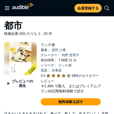
会員登録する
都市
検索結果 500 のうち 1 - 20 件
ランチ酒
著者：
原田 ひ香
ナレーター：
内野 恵理子
再生時間： 7 時間 21 分
シリーズ：
ランチ酒
言語： 日本語
4.5
69件のカスタマー
プレビューの
レビュー
再生
￥2,480
で購入、またはプレミアムプ
ラン30日間無料体験で試す
無料体験を試す
泣きたいときもあるけれど、食べて、飲んで、生きていく！ 犬森