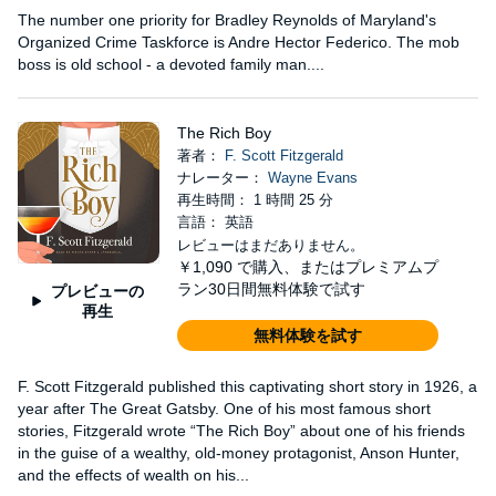
The number one priority for Bradley Reynolds of Maryland's
Organized Crime Taskforce is Andre Hector Federico. The mob
boss is old school - a devoted family man....
The Rich Boy
著者：
F. Scott Fitzgerald
ナレーター：
Wayne Evans
再生時間： 1 時間 25 分
言語： 英語
レビューはまだありません。
￥1,090
で購入、またはプレミアムプ
ラン30日間無料体験で試す
プレビューの
再生
無料体験を試す
F. Scott Fitzgerald published this captivating short story in 1926, a
year after The Great Gatsby. One of his most famous short
stories, Fitzgerald wrote “The Rich Boy” about one of his friends
in the guise of a wealthy, old-money protagonist, Anson Hunter,
and the effects of wealth on his...