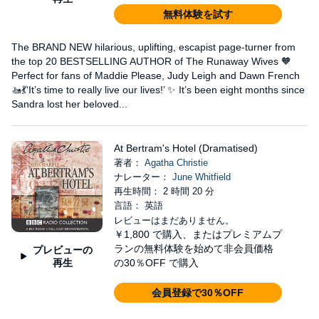
無料体験を試す
The BRAND NEW hilarious, uplifting, escapist page-turner from
the top 20 BESTSELLING AUTHOR of The Runaway Wives 🧡
Perfect for fans of Maddie Please, Judy Leigh and Dawn French
🚤💃‘It’s time to really live our lives!’ ✨ It’s been eight months since
Sandra lost her beloved...
At Bertram's Hotel (Dramatised)
著者：
Agatha Christie
ナレーター：
June Whitfield
再生時間： 2 時間 20 分
言語： 英語
レビューはまだありません。
￥1,800
で購入、またはプレミアムプ
ランの無料体験を始めて非会員価格
プレビューの
再生
の30％OFF で購入
会員登録で30％OFF