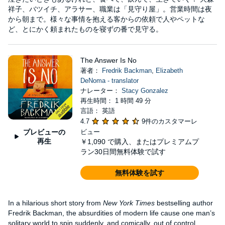
祥子、バツイチ、アラサー、職業は「見守り屋」。営業時間は夜
から朝まで。様々な事情を抱える客からの依頼で人やペットな
ど、とにかく頼まれたものを寝ずの番で見守る。
The Answer Is No
著者：
Fredrik Backman
,
Elizabeth
DeNoma - translator
ナレーター：
Stacy Gonzalez
再生時間： 1 時間 49 分
言語： 英語
4.7
9件のカスタマーレ
プレビューの
ビュー
再生
￥1,090
で購入、またはプレミアムプ
ラン30日間無料体験で試す
無料体験を試す
In a hilarious short story from
New York Times
bestselling author
Fredrik Backman, the absurdities of modern life cause one man’s
solitary world to spin suddenly, and comically, out of control.