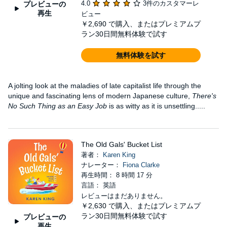
4.0
3件のカスタマーレ
プレビューの
再生
ビュー
￥2,690
で購入、またはプレミアムプ
ラン30日間無料体験で試す
無料体験を試す
A jolting look at the maladies of late capitalist life through the
unique and fascinating lens of modern Japanese culture,
There's
No Such Thing as an Easy Job
is as witty as it is unsettling.....
The Old Gals' Bucket List
著者：
Karen King
ナレーター：
Fiona Clarke
再生時間： 8 時間 17 分
言語： 英語
レビューはまだありません。
￥2,630
で購入、またはプレミアムプ
ラン30日間無料体験で試す
プレビューの
再生