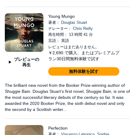
Young Mungo
著者：
Douglas Stuart
ナレーター：
Chris Reilly
再生時間： 13 時間 41 分
言語： 英語
レビューはまだありません。
￥2,690
で購入、またはプレミアムプ
ラン30日間無料体験で試す
プレビューの
再生
無料体験を試す
The brilliant new novel from the Booker Prize-winning author of
Shuggie Bain. Douglas Stuart’s first novel, Shuggie Bain, is one of
the most successful literary debuts of the century so far. It was
awarded the 2020 Booker Prize, the sixth debut novel and only
the second by a Scottish writer...
Perfection
著者：
Vincenzo Latronico
,
Sophie