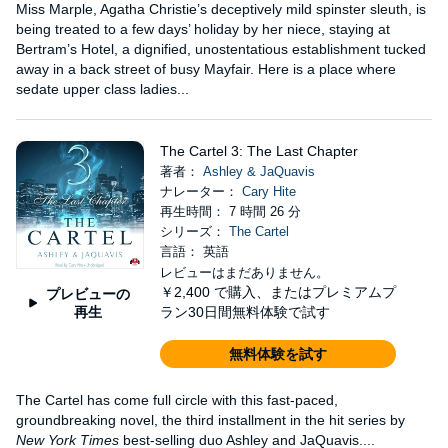
Miss Marple, Agatha Christie’s deceptively mild spinster sleuth, is
being treated to a few days’ holiday by her niece, staying at
Bertram’s Hotel, a dignified, unostentatious establishment tucked
away in a back street of busy Mayfair. Here is a place where
sedate upper class ladies...
The Cartel 3: The Last Chapter
著者：
Ashley & JaQuavis
ナレーター：
Cary Hite
再生時間： 7 時間 26 分
シリーズ：
The Cartel
言語： 英語
レビューはまだありません。
￥2,400
で購入、またはプレミアムプ
プレビューの
再生
ラン30日間無料体験で試す
無料体験を試す
The Cartel has come full circle with this fast-paced,
groundbreaking novel, the third installment in the hit series by
New York Times
best-selling duo Ashley and JaQuavis....