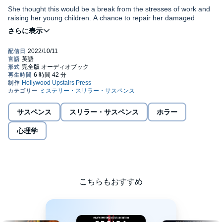
She thought this would be a break from the stresses of work and
raising her young children. A chance to repair her damaged
marriage. A week of hiking and hot tubs with two other couple
friends. It sounded like heaven.
Then Claire’s minivan breaks down on a lonely dirt road. With no
cell reception, the group has no choice but to hike the rest of the
way to their hotel. But it turns out the woods aren’t as easy to
navigate as they thought.
Hours later, they are lost. Hopelessly lost.
サスペンス
スリラー・サスペンス
ホラー
And as they navigate deeper into the woods, the members of
心理学
their party are struck down mysteriously one by one. Has a wild
animal been hunting them? Or is the hunter one of them?
But as more time passes, one thing becomes clear: Only one of
them will return home alive.
こちらもおすすめ
©2020 Freida McFadden (P)2022 Hollywood Upstairs Press