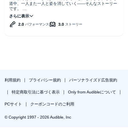
道中、一人また一人と姿を消していく――そんなストーリー
です。
終盤まで緊張感があり面白かったですが、犯人の性格や動機
にかなり不自然さを感じ、リアリティには欠けていました。
フリーダ・マクファデンの作品はいくつか読んでいますが、
今作もまた、良くも悪くも読後にほとんど余韻が残らず、読
み終わった後数時間経ったら内容をかなり忘れてしまうくら
いでした。
この小説は、現在の主人公と過去の匿名の人物という二つの
視点から交互に描かれる構成となっています。しかし匿名人
物の声がまるでボイスチェンジャーを使っているかのように
くぐもっていて、非常に聞き取りづらかったです。性別を隠
すための演出だとは思いますが、個人的には少し残念に感じ
利用規約
プライバシー規約
パーソナライズド広告規約
ました。
とはいえ短時間で楽しめるエンタメ作品を探している方には
特定商取引法に基づく表示
Only from Audibleについて
おすすめです。英語も非常に平易なので初心者にもぴったり
だと思います。
PCサイト
クーポンコードのご利用
© Copyright 1997 - 2026 Audible, Inc