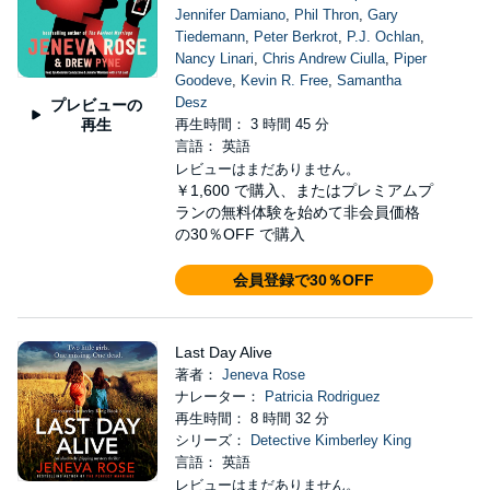
Jennifer Damiano
,
Phil Thron
,
Gary
Tiedemann
,
Peter Berkrot
,
P.J. Ochlan
,
Nancy Linari
,
Chris Andrew Ciulla
,
Piper
Goodeve
,
Kevin R. Free
,
Samantha
Desz
プレビューの
再生
再生時間： 3 時間 45 分
言語： 英語
レビューはまだありません。
￥1,600
で購入、またはプレミアムプ
ランの無料体験を始めて非会員価格
の30％OFF で購入
会員登録で30％OFF
Last Day Alive
著者：
Jeneva Rose
ナレーター：
Patricia Rodriguez
再生時間： 8 時間 32 分
シリーズ：
Detective Kimberley King
言語： 英語
レビューはまだありません。