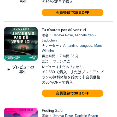
再生
の30％OFF で購入
会員登録で30％OFF
Tu n'aurais pas dû venir ici
著者：
Jeneva Rose
,
Michèle Yap -
traduction
ナレーター：
Amandine Longeac
,
Marc
Wilhelm
再生時間： 7 時間 53 分
言語： フランス語
レビューはまだありません。
プレビューの
再生
￥2,630
で購入、またはプレミアムプ
ランの無料体験を始めて非会員価格
の30％OFF で購入
会員登録で30％OFF
Feeling Safe
著者：
Jeneva Rose
,
Danielle Styron -