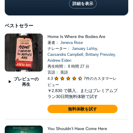
詳細を表示
ベストセラー
Home Is Where the Bodies Are
著者：
Jeneva Rose
ナレーター：
January LaVoy
,
Cassandra Campbell
,
Brittany Pressley
,
Andrew Eiden
再生時間： 8 時間 27 分
言語： 英語
4.3
7件のカスタマーレ
プレビューの
再生
ビュー
￥2,830
で購入、またはプレミアムプ
ラン30日間無料体験で試す
無料体験を試す
You Shouldn’t Have Come Here