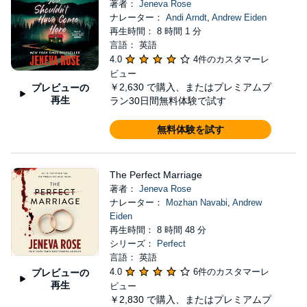
著者：
Jeneva Rose
ナレーター：
Andi Arndt
,
Andrew Eiden
再生時間： 8 時間 1 分
言語： 英語
4.0
4件のカスタマーレ
ビュー
￥2,630
で購入、またはプレミアムプ
プレビューの
再生
ラン30日間無料体験で試す
無料体験を試す
The Perfect Marriage
著者：
Jeneva Rose
ナレーター：
Mozhan Navabi
,
Andrew
Eiden
再生時間： 8 時間 48 分
シリーズ：
Perfect
言語： 英語
4.0
6件のカスタマーレ
プレビューの
再生
ビュー
￥2,830
で購入、またはプレミアムプ