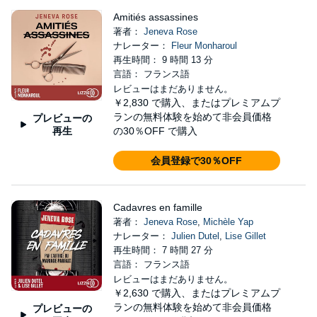
Amitiés assassines
著者：
Jeneva Rose
ナレーター：
Fleur Monharoul
再生時間： 9 時間 13 分
言語： フランス語
レビューはまだありません。
￥2,830
で購入、またはプレミアムプ
ランの無料体験を始めて非会員価格
プレビューの
再生
の30％OFF で購入
会員登録で30％OFF
Cadavres en famille
著者：
Jeneva Rose
,
Michèle Yap
ナレーター：
Julien Dutel
,
Lise Gillet
再生時間： 7 時間 27 分
言語： フランス語
レビューはまだありません。
￥2,630
で購入、またはプレミアムプ
ランの無料体験を始めて非会員価格
プレビューの