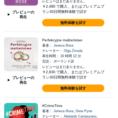
レビューはまだありません。
￥2,480
で購入、またはプレミアムプ
ラン30日間無料体験で試す
プレビューの
再生
無料体験を試す
Perfekcyjne małżeństwo
著者：
Jeneva Rose
ナレーター：
Olga Żmuda
再生時間： 10 時間 12 分
言語： ポーランド語
レビューはまだありません。
￥2,830
で購入、またはプレミアムプ
ラン30日間無料体験で試す
プレビューの
再生
無料体験を試す
#CrimeTime
著者：
Jeneva Rose
,
Drew Pyne
ナレーター：
Abelardo Campuzano
,