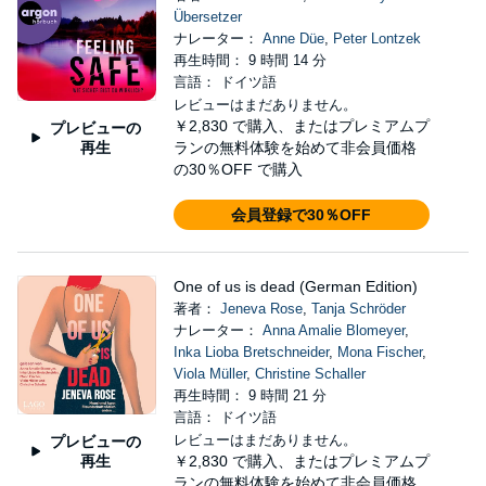
Übersetzer
ナレーター：
Anne Düe
,
Peter Lontzek
再生時間： 9 時間 14 分
言語： ドイツ語
レビューはまだありません。
￥2,830
で購入、またはプレミアムプ
プレビューの
再生
ランの無料体験を始めて非会員価格
の30％OFF で購入
会員登録で30％OFF
One of us is dead (German Edition)
著者：
Jeneva Rose
,
Tanja Schröder
ナレーター：
Anna Amalie Blomeyer
,
Inka Lioba Bretschneider
,
Mona Fischer
,
Viola Müller
,
Christine Schaller
再生時間： 9 時間 21 分
言語： ドイツ語
レビューはまだありません。
プレビューの
再生
￥2,830
で購入、またはプレミアムプ
ランの無料体験を始めて非会員価格