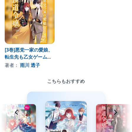
[3巻]悪党一家の愛娘、
転生先も乙女ゲームの
極道令嬢でした。3～最
著者：
雨川 透子
上級ランクの悪役さ
ま、その溺愛は不要で
こちらもおすすめ
す！～