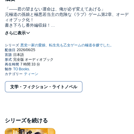
「――君の望まない運命は、俺が必ず変えてあげる」
元極道の孫娘と極悪若当主の危険な《ラブ》ゲーム第2章、オーデ
ィオブック化！
書き下ろし番外編収録！
（……やっぱり、シナリオが始まっちゃうんだ……）元極道一家
の孫娘・フランチェスカはくちびるを結んだ。このゲーム第２章
では、弟分であるグラツィアーノの実父が殺されるのだ。暗殺を
阻止するため、夏休みのBBQと偽り、舞台となるラニエーリ家の
縄張りへ。だが、自ら囮となったことで崖から転落してしまう。
雨の中助けに現れたのは、婚約者のレオナルドだった！ "親友"と
なった二人は、娼婦と客に扮して、殺し屋が賓客として紛れ込む
商会へ潜入──後継者争いと騙し合いの結末【シナリオ】に対峙し
ていく！「──君の望まない運命は、俺が必ず変えてあげるから」
元極道の孫娘と極悪若当主の危険な《ラブ》ゲーム第2巻！©2023
文学・フィクション・ライトノベル
Touko Amekawa (P)TO Books.
シリーズを続ける