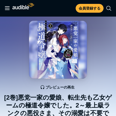
会員登録する
プレビューの再生
[2巻]悪党一家の愛娘、転生先も乙女ゲ
ームの極道令嬢でした。2～最上級ラ
ンクの悪役さま、その溺愛は不要で