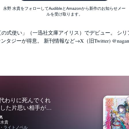
永野 水貴をフォローしてAudibleとAmazonから新作のお知らせメー
ルを受け取ります。
真紅の式使い」（一迅社文庫アイリス）でデビュー。 シ
タジーが得意。 新刊情報など→X（旧Twitter) @nagano_
の代わりに死んでくれ
婚した片思い相手がな
に？と思ったら―
気