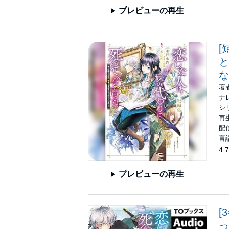
プレビューの再生
[
と
な
著
ナ
シ
再生
配信
言
4.7
プレビューの再生
[
っ