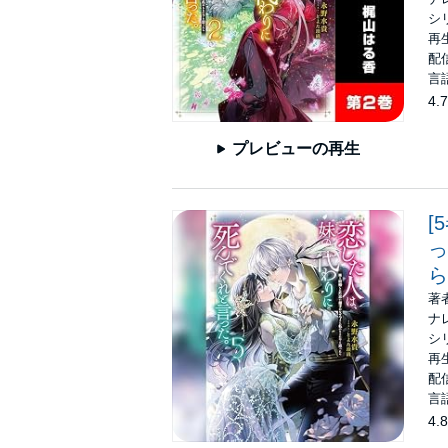
シ
再生
配信
言
4.7
プレビューの再生
[
っ
ら
著
ナ
シ
再生
配信
言
4.8