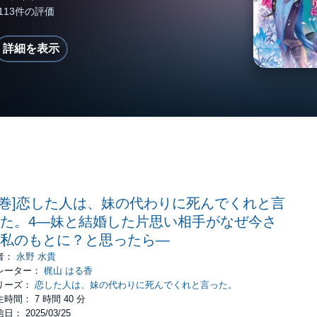
詳細を表示
4巻]恋した人は、妹の代わりに死んでくれと言
た。4―妹と結婚した片思い相手がなぜ今さ
私のもとに？と思ったら―
者：
永野 水貴
レーター：
梶山 はる香
リーズ：
恋した人は、妹の代わりに死んでくれと言った。
時間： 7 時間 40 分
日： 2025/03/25