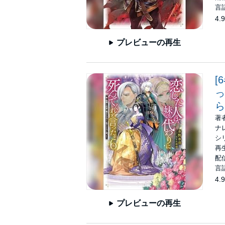
言
4.9
プレビューの再生
[
っ
ら
著
ナ
シ
再生
配信
言
4.9
プレビューの再生