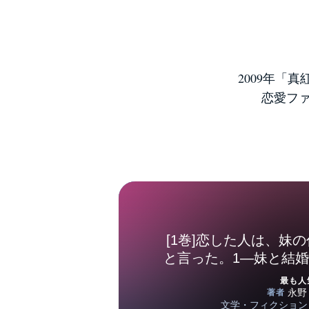
2009年「
恋愛ファン
[1巻]恋した人は、妹
と言った。1―妹と結
ぜ今さら私のもと
最も人