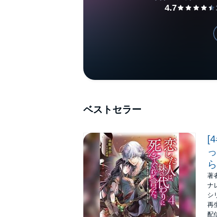
ベストセラー
[
っ
ら
著
ナ
シ
再生
配信