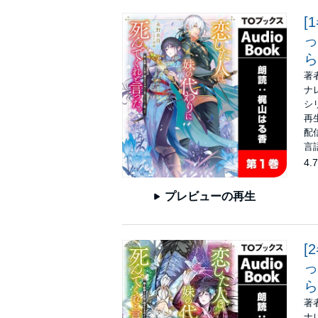
[
っ
ら
著
ナ
シ
再生
配信
言
4.7
プレビューの再生
[
っ
ら
著
ナ