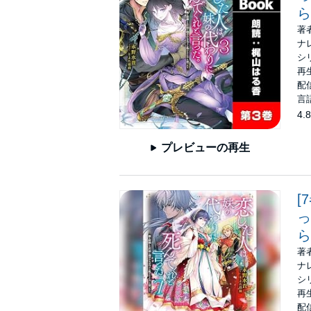
ら
著
ナ
シ
再生
配信
言
4.8
プレビューの再生
[
っ
ら
著
ナ
シ
再生
配信