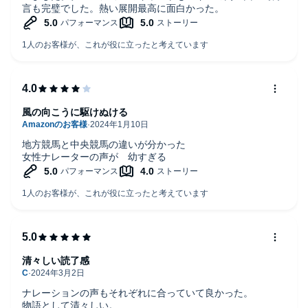
言も完璧でした。熱い展開最高に面白かった。
風の向こうに駆けぬける
地方競馬と中央競馬の違いが分かった
女性ナレーターの声が 幼すぎる
清々しい読了感
ナレーションの声もそれぞれに合っていて良かった。
物語として清々しい。