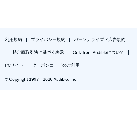
利用規約
プライバシー規約
パーソナライズド広告規約
特定商取引法に基づく表示
Only from Audibleについて
PCサイト
クーポンコードのご利用
© Copyright 1997 - 2026 Audible, Inc
プレミアムプランを無料で試す
30日間の無料体験後は月額￥1500で自動更新します。いつでも退会できます。