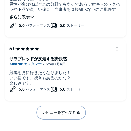
男性が多ければどこの分野でもあるであろう女性へのセクハ
ラや下品で貧しい偏見、当事者を直接知らないのに批評する
ことについても考えるきっかけとなる。
サラブレッドが疾走する爽快感
競馬を見に行きたくなりました！
いい話です。続きもあるのかな？
楽しみです。
レビューをすべて見る