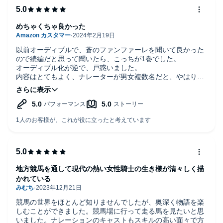
めちゃくちゃ良かった
以前オーディブルで、蒼のファンファーレを聞いて良かった
ので続編だと思って聞いたら、こっちが1巻でした。
オーディブル化が逆で、戸惑いました。
内容はとてもよく、ナレーターが男女複数名だと、やはり聞
きやすいです。
1人で老若男女演じ分けはなかなか聞きづらいところがある
ので最低男女1人ずつでやってもらえたらもっと違和感減る
作品も多いのに、と感じます。
ナレーターに三木眞一郎さんもいらっしゃって通りでええ声
過ぎる人が1人いるなと思いました。途中、セリフの途中で
鼻をすすられたところがあり、それがとてもナチュラルすぎ
て、思わず巻き戻して聞いてしまいました。
あと、ナレーションの方もすごく聞きやすかったので、この
方にも、オーディブルでまた色んな本を読んでいただきたい
地方競馬を通して現代の熱い女性騎士の生き様が清々しく描
です。
かれている
競馬の世界をほとんど知りませんでしたが、奥深く物語を楽
しむことができました。競馬場に行って走る馬を見たいと思
いました。ナレーションのキャストもスキルの高い面々で方