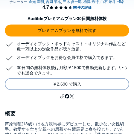
Audibleプレミアムプラン30日間無料体験
プレミアムプランを無料で試す
オーディオブック・ポッドキャスト・オリジナル作品など
数十万以上の対象作品が聴き放題。
オーディオブックをお得な会員価格で購入できます。
30日間の無料体験後は月額￥1500で自動更新します。いつ
でも退会できます。
￥2,690 で購入
概要
芦原瑞穂(18歳）は地方競馬界にデビューした、数少ない女性騎
手。敬愛する亡き父親への思慕から競馬界に身を投じた。だが、