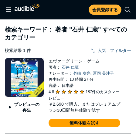
会員登録する
検索キーワード： 著者
"石井 仁蔵"
すべての
カテゴリー
検索結果 1 件
人気
フィルター
エヴァーグリーン・ゲーム
著者：
石井 仁蔵
ナレーター：
外崎 友亮
,
冨岡 美沙子
再生時間： 10 時間 27 分
言語： 日本語
4.8
187件のカスタマー
レビュー
￥2,690
で購入、またはプレミアムプ
プレビューの
再生
ラン30日間無料体験で試す
無料体験を試す