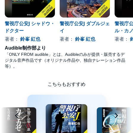
警視庁公安J シャドウ・
警視庁公安J ダブルジェ
警視庁公
ドクター
イ
ル・カ
著者：
鈴峯 紅也
著者：
鈴峯 紅也
著者：
Audible制作部より
「ONLY FROM audible」とは、Audibleのみが提供・販売するデ
ジタル音声作品です（オリジナル作品や、独自ナレーション作品
等）。
こちらもおすすめ