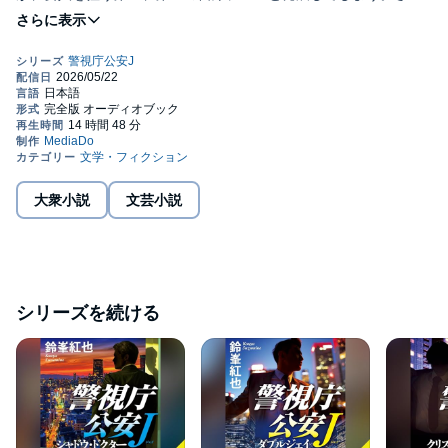
には犯人との繋がりに総理大臣である父の名前が浮上して…。
1970年、学生運動が生み出した遺恨が、今、日本をかつてない混
乱に陥れる!©2017 Kouya Suzumine Published in Japan by
Tokuma Shoten (P)2026 MEDIA DO Co.,Ltd.
大衆小説
文芸小説
シリーズを続ける